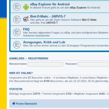
eBay Explorer für Android
In diesem Forum geht es um den
eBay Explorer
für Android
Biet-O-Matic - JARVIS-7
Hier geht es um die Open-Source-Software
Biet-O-Matic
und das Tool
JARVIS-7
FAQ
Hier werden allgemeine Fragen zu eBay und dem erfolgreichen Bebieten
Auktionen beantwortet.
Anregungen, Kritik und Lob
Was Sie schon immer einmal zu den Schnapper-Programmen loswerden 
ANMELDEN
•
REGISTRIEREN
Benutzername:
Passwort:
WER IST ONLINE?
Insgesamt sind
27
Besucher online :: 0 sichtbare Mitglieder, 0 unsichtbare Mitglied
Der Besucherrekord liegt bei
8740
Besuchern, die am 23.10.2025, 06:43 gleichzeitig 
STATISTIK
Beiträge insgesamt
13079
• Themen insgesamt
2702
• Mitglieder insgesamt
1640
• U
Foren-Übersicht