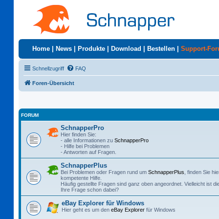
Home
|
News
|
Produkte
|
Download
|
Bestellen
|
Support-Fo
Schnellzugriff
FAQ
Foren-Übersicht
FORUM
SchnapperPro
Hier finden Sie:
- alle Informationen zu
SchnapperPro
- Hilfe bei Problemen
- Antworten auf Fragen.
SchnapperPlus
Bei Problemen oder Fragen rund um
SchnapperPlus
, finden Sie hie
kompetente Hilfe.
Häufig gestellte Fragen sind ganz oben angeordnet. Vielleicht ist di
Ihre Frage schon dabei?
eBay Explorer für Windows
Hier geht es um den
eBay Explorer
für Windows