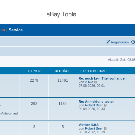
rum
|
Service
Registrieren
Aktuelle Zeit: 08.
THEMEN
BEITRÄGE
LETZTER BEITRAG
Re: noch kein Titel vorhanden
2279
11461
N
von
v-two
e
07.08.2026, 09:01
u
e
s
t
Re: Anmeldung testen
292
1134
e
N
von
Robert Beer
r
r
e
09.04.2026, 10:33
B
u
e Antwort auf
e
e
i
s
t
t
Version 0.9.3
r
3
5
e
N
von
Robert Beer
a
r
e
30.10.2012, 19:19
g
B