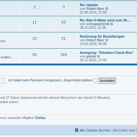
u
e
e
Re: Update
i
2
3
s
N
von
Robert Beer
t
t
e
01.06.2014, 21:58
r
e
u
a
r
e
Re: Biet-O-Matic wird zum 30.…
g
11
63
B
s
N
von
schnappertestit
e
t
e
28.11.2021, 11:36
i
e
u
t
r
e
Rechnung für Bestellungen
r
B
23
51
s
N
von
Robert Beer
a
 von
e
t
e
13.02.2020, 09:08
g
i
e
u
t
r
e
r
Anregung: "Erhalten-Check-Box"
B
99
369
s
N
a
von
gabriel
e
wollten.
t
e
g
29.12.2022, 17:46
i
e
u
t
r
e
r
B
s
a
e
t
g
i
e
t
Ich habe mein Passwort vergessen
|
Angemeldet bleiben
r
r
B
a
e
g
i
t
er und 27 Gäste (basierend auf den aktiven Besuchern der letzten 5 Minuten)
r
online waren.
a
g
nser neuestes Mitglied:
Chrizz
Alle Cookies löschen
Alle Zeiten sind