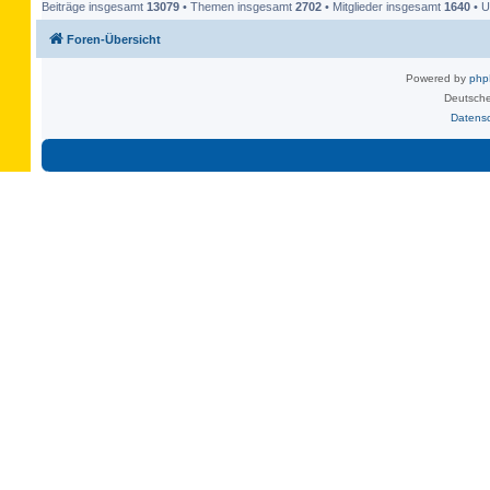
Beiträge insgesamt
13079
• Themen insgesamt
2702
• Mitglieder insgesamt
1640
• U
Foren-Übersicht
Powered by
ph
Deutsche
Datens