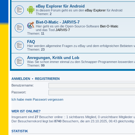
eBay Explorer für Android
In diesem Forum geht es um den
eBay Explorer
für Android
Themen:
2
Biet-O-Matic - JARVIS-7
Hier geht es um die Open-Source-Software
Biet-O-Matic
und das Tool
JARVIS-7
Themen:
11
FAQ
Hier werden allgemeine Fragen zu eBay und dem erfolgreichen Bebieten v
Themen:
23
Anregungen, Kritik und Lob
Was Sie schon immer einmal zu den Schnapper-Programmen loswerden w
Themen:
99
ANMELDEN
•
REGISTRIEREN
Benutzername:
Passwort:
Ich habe mein Passwort vergessen
WER IST ONLINE?
Insgesamt sind
27
Besucher online :: 1 sichtbares Mitglied, 0 unsichtbare Mitgliede
Der Besucherrekord liegt bei
8740
Besuchern, die am 23.10.2025, 06:43 gleichzeitig 
STATISTIK