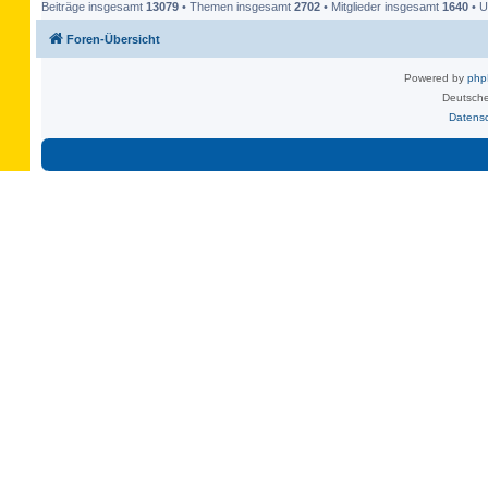
Beiträge insgesamt
13079
• Themen insgesamt
2702
• Mitglieder insgesamt
1640
• U
Foren-Übersicht
Powered by
ph
Deutsche
Datens