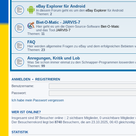
eBay Explorer für Android
In diesem Forum geht es um den
eBay Explorer
für Android
Themen:
2
Biet-O-Matic - JARVIS-7
Hier geht es um die Open-Source-Software
Biet-O-Matic
und das Tool
JARVIS-7
Themen:
11
FAQ
Hier werden allgemeine Fragen zu eBay und dem erfolgreichen Bebieten v
Themen:
23
Anregungen, Kritik und Lob
Was Sie schon immer einmal zu den Schnapper-Programmen loswerden w
Themen:
99
ANMELDEN
•
REGISTRIEREN
Benutzername:
Passwort:
Ich habe mein Passwort vergessen
WER IST ONLINE?
Insgesamt sind
37
Besucher online :: 2 sichtbare Mitglieder, 0 unsichtbare Mitglied
Der Besucherrekord liegt bei
8740
Besuchern, die am 23.10.2025, 06:43 gleichzeitig 
STATISTIK