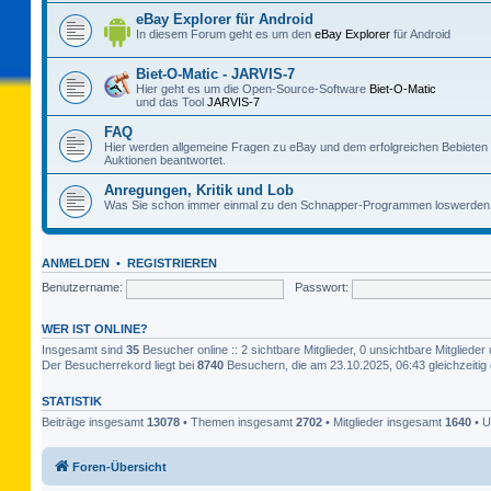
eBay Explorer für Android
In diesem Forum geht es um den
eBay Explorer
für Android
Biet-O-Matic - JARVIS-7
Hier geht es um die Open-Source-Software
Biet-O-Matic
und das Tool
JARVIS-7
FAQ
Hier werden allgemeine Fragen zu eBay und dem erfolgreichen Bebieten
Auktionen beantwortet.
Anregungen, Kritik und Lob
Was Sie schon immer einmal zu den Schnapper-Programmen loswerden 
ANMELDEN
•
REGISTRIEREN
Benutzername:
Passwort:
WER IST ONLINE?
Insgesamt sind
35
Besucher online :: 2 sichtbare Mitglieder, 0 unsichtbare Mitglied
Der Besucherrekord liegt bei
8740
Besuchern, die am 23.10.2025, 06:43 gleichzeitig 
STATISTIK
Beiträge insgesamt
13078
• Themen insgesamt
2702
• Mitglieder insgesamt
1640
• U
Foren-Übersicht