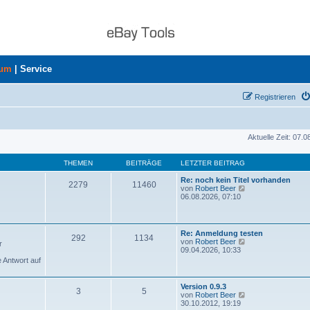
rum
|
Service
Registrieren
Aktuelle Zeit: 07.
THEMEN
BEITRÄGE
LETZTER BEITRAG
Re: noch kein Titel vorhanden
2279
11460
N
von
Robert Beer
e
06.08.2026, 07:10
u
e
s
t
Re: Anmeldung testen
292
1134
e
N
von
Robert Beer
r
r
e
09.04.2026, 10:33
B
u
e Antwort auf
e
e
i
s
t
t
Version 0.9.3
r
3
5
e
N
von
Robert Beer
a
r
e
30.10.2012, 19:19
g
B