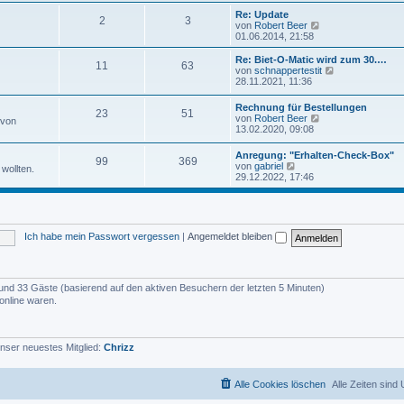
u
e
e
Re: Update
i
2
3
s
N
von
Robert Beer
t
t
e
01.06.2014, 21:58
r
e
u
a
r
e
Re: Biet-O-Matic wird zum 30.…
g
11
63
B
s
N
von
schnappertestit
e
t
e
28.11.2021, 11:36
i
e
u
t
r
e
Rechnung für Bestellungen
r
B
23
51
s
N
von
Robert Beer
a
 von
e
t
e
13.02.2020, 09:08
g
i
e
u
t
r
e
r
Anregung: "Erhalten-Check-Box"
B
99
369
s
N
a
von
gabriel
e
wollten.
t
e
g
29.12.2022, 17:46
i
e
u
t
r
e
r
B
s
a
e
t
g
i
e
t
Ich habe mein Passwort vergessen
|
Angemeldet bleiben
r
r
B
a
e
g
i
t
er und 33 Gäste (basierend auf den aktiven Besuchern der letzten 5 Minuten)
r
online waren.
a
g
nser neuestes Mitglied:
Chrizz
Alle Cookies löschen
Alle Zeiten sind