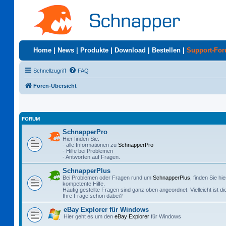
Home
|
News
|
Produkte
|
Download
|
Bestellen
|
Support-Fo
Schnellzugriff
FAQ
Foren-Übersicht
FORUM
SchnapperPro
Hier finden Sie:
- alle Informationen zu
SchnapperPro
- Hilfe bei Problemen
- Antworten auf Fragen.
SchnapperPlus
Bei Problemen oder Fragen rund um
SchnapperPlus
, finden Sie hie
kompetente Hilfe.
Häufig gestellte Fragen sind ganz oben angeordnet. Vielleicht ist di
Ihre Frage schon dabei?
eBay Explorer für Windows
Hier geht es um den
eBay Explorer
für Windows