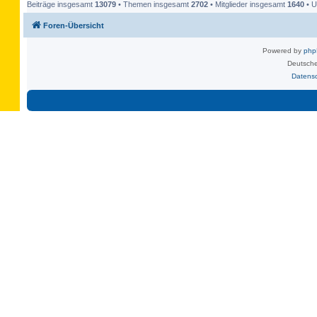
Beiträge insgesamt
13079
• Themen insgesamt
2702
• Mitglieder insgesamt
1640
• U
Foren-Übersicht
Powered by
ph
Deutsche
Datens