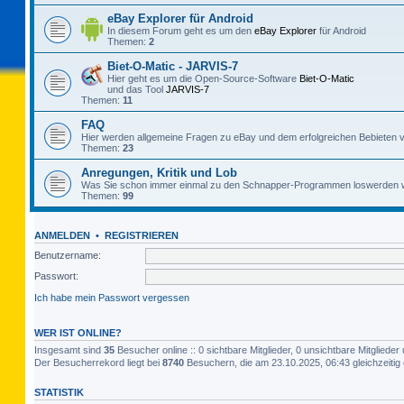
eBay Explorer für Android
In diesem Forum geht es um den
eBay Explorer
für Android
Themen:
2
Biet-O-Matic - JARVIS-7
Hier geht es um die Open-Source-Software
Biet-O-Matic
und das Tool
JARVIS-7
Themen:
11
FAQ
Hier werden allgemeine Fragen zu eBay und dem erfolgreichen Bebieten v
Themen:
23
Anregungen, Kritik und Lob
Was Sie schon immer einmal zu den Schnapper-Programmen loswerden w
Themen:
99
ANMELDEN
•
REGISTRIEREN
Benutzername:
Passwort:
Ich habe mein Passwort vergessen
WER IST ONLINE?
Insgesamt sind
35
Besucher online :: 0 sichtbare Mitglieder, 0 unsichtbare Mitglied
Der Besucherrekord liegt bei
8740
Besuchern, die am 23.10.2025, 06:43 gleichzeitig 
STATISTIK