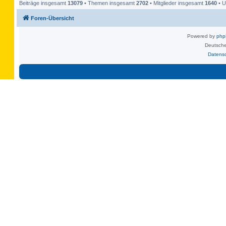
Beiträge insgesamt
13079
• Themen insgesamt
2702
• Mitglieder insgesamt
1640
• U
Foren-Übersicht
Powered by
ph
Deutsche
Datens