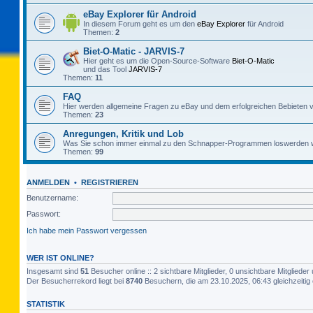
eBay Explorer für Android
In diesem Forum geht es um den
eBay Explorer
für Android
Themen:
2
Biet-O-Matic - JARVIS-7
Hier geht es um die Open-Source-Software
Biet-O-Matic
und das Tool
JARVIS-7
Themen:
11
FAQ
Hier werden allgemeine Fragen zu eBay und dem erfolgreichen Bebieten v
Themen:
23
Anregungen, Kritik und Lob
Was Sie schon immer einmal zu den Schnapper-Programmen loswerden w
Themen:
99
ANMELDEN
•
REGISTRIEREN
Benutzername:
Passwort:
Ich habe mein Passwort vergessen
WER IST ONLINE?
Insgesamt sind
51
Besucher online :: 2 sichtbare Mitglieder, 0 unsichtbare Mitglied
Der Besucherrekord liegt bei
8740
Besuchern, die am 23.10.2025, 06:43 gleichzeitig 
STATISTIK