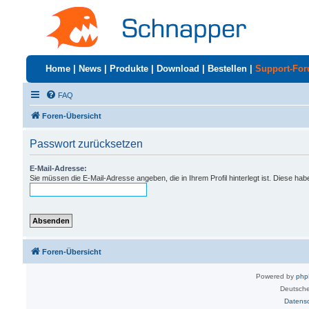
Home
|
News
|
Produkte
|
Download
|
Bestellen
|
Support-Fo
FAQ
Foren-Übersicht
Passwort zurücksetzen
E-Mail-Adresse:
Sie müssen die E-Mail-Adresse angeben, die in Ihrem Profil hinterlegt ist. Diese ha
Foren-Übersicht
Powered by
ph
Deutsche
Datens