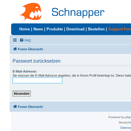
Home
|
News
|
Produkte
|
Download
|
Bestellen
|
Support-Fo
FAQ
Foren-Übersicht
Passwort zurücksetzen
E-Mail-Adresse:
Sie müssen die E-Mail-Adresse angeben, die in Ihrem Profil hinterlegt ist. Diese ha
Foren-Übersicht
Powered by
ph
Deutsche
Datens