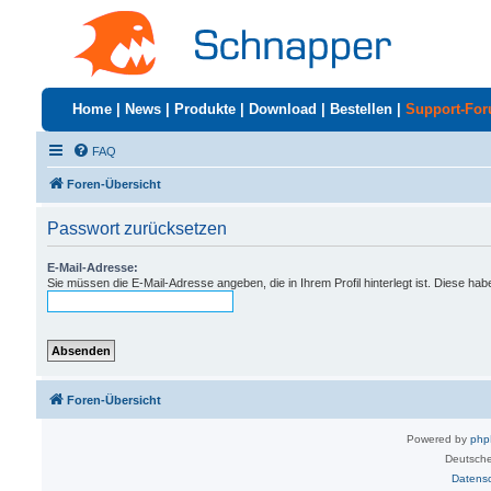
Home
|
News
|
Produkte
|
Download
|
Bestellen
|
Support-Fo
FAQ
Foren-Übersicht
Passwort zurücksetzen
E-Mail-Adresse:
Sie müssen die E-Mail-Adresse angeben, die in Ihrem Profil hinterlegt ist. Diese ha
Foren-Übersicht
Powered by
ph
Deutsche
Datens