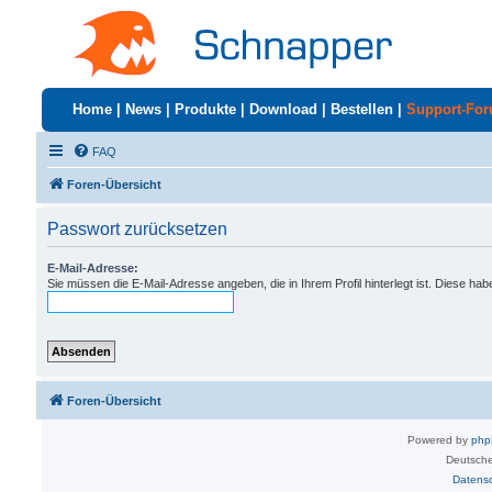
Home
|
News
|
Produkte
|
Download
|
Bestellen
|
Support-Fo
FAQ
Foren-Übersicht
Passwort zurücksetzen
E-Mail-Adresse:
Sie müssen die E-Mail-Adresse angeben, die in Ihrem Profil hinterlegt ist. Diese ha
Foren-Übersicht
Powered by
ph
Deutsche
Datens