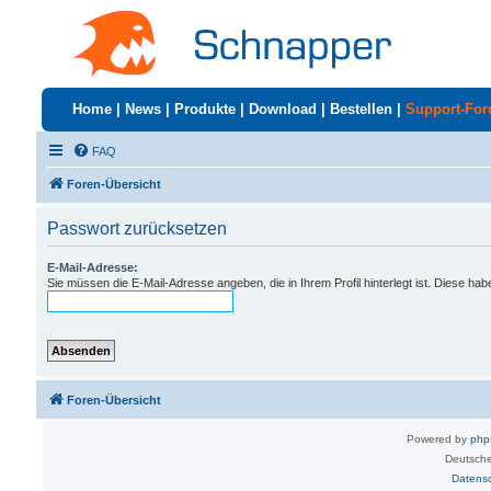
Home
|
News
|
Produkte
|
Download
|
Bestellen
|
Support-Fo
FAQ
Foren-Übersicht
Passwort zurücksetzen
E-Mail-Adresse:
Sie müssen die E-Mail-Adresse angeben, die in Ihrem Profil hinterlegt ist. Diese ha
Foren-Übersicht
Powered by
ph
Deutsche
Datens