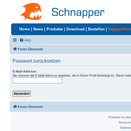
Home
|
News
|
Produkte
|
Download
|
Bestellen
|
Support-Fo
FAQ
Foren-Übersicht
Passwort zurücksetzen
E-Mail-Adresse:
Sie müssen die E-Mail-Adresse angeben, die in Ihrem Profil hinterlegt ist. Diese ha
Foren-Übersicht
Powered by
ph
Deutsche
Datens