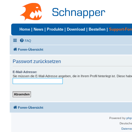
Home
|
News
|
Produkte
|
Download
|
Bestellen
|
Support-Fo
FAQ
Foren-Übersicht
Passwort zurücksetzen
E-Mail-Adresse:
Sie müssen die E-Mail-Adresse angeben, die in Ihrem Profil hinterlegt ist. Diese ha
Foren-Übersicht
Powered by
ph
Deutsche
Datens