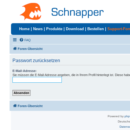
Home
|
News
|
Produkte
|
Download
|
Bestellen
|
Support-Fo
FAQ
Foren-Übersicht
Passwort zurücksetzen
E-Mail-Adresse:
Sie müssen die E-Mail-Adresse angeben, die in Ihrem Profil hinterlegt ist. Diese ha
Foren-Übersicht
Powered by
ph
Deutsche
Datens