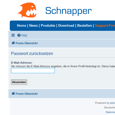
Home
|
News
|
Produkte
|
Download
|
Bestellen
|
Support-Fo
FAQ
Foren-Übersicht
Passwort zurücksetzen
E-Mail-Adresse:
Sie müssen die E-Mail-Adresse angeben, die in Ihrem Profil hinterlegt ist. Diese ha
Foren-Übersicht
Powered by
ph
Deutsche
Datens