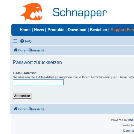
Home
|
News
|
Produkte
|
Download
|
Bestellen
|
Support-Fo
FAQ
Foren-Übersicht
Passwort zurücksetzen
E-Mail-Adresse:
Sie müssen die E-Mail-Adresse angeben, die in Ihrem Profil hinterlegt ist. Diese ha
Foren-Übersicht
Powered by
ph
Deutsche
Datens