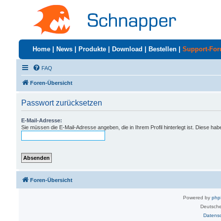
Home
|
News
|
Produkte
|
Download
|
Bestellen
|
Support-Fo
FAQ
Foren-Übersicht
Passwort zurücksetzen
E-Mail-Adresse:
Sie müssen die E-Mail-Adresse angeben, die in Ihrem Profil hinterlegt ist. Diese ha
Foren-Übersicht
Powered by
ph
Deutsche
Datens