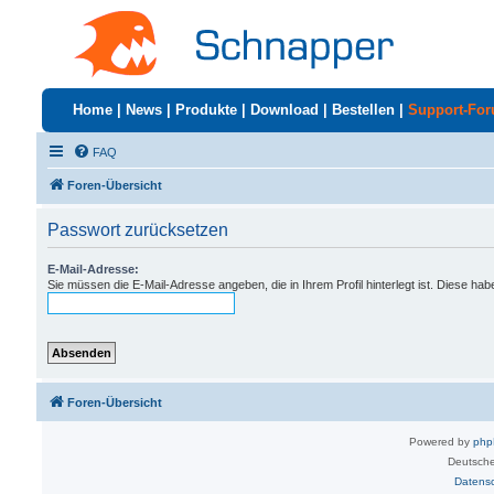
Home
|
News
|
Produkte
|
Download
|
Bestellen
|
Support-Fo
FAQ
Foren-Übersicht
Passwort zurücksetzen
E-Mail-Adresse:
Sie müssen die E-Mail-Adresse angeben, die in Ihrem Profil hinterlegt ist. Diese ha
Foren-Übersicht
Powered by
ph
Deutsche
Datens