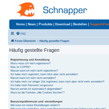
Home
|
News
|
Produkte
|
Download
|
Bestellen
|
Support-Fo
FAQ
Foren-Übersicht
Häufig gestellte Fragen
Häufig gestellte Fragen
Registrierung und Anmeldung
Wozu muss ich mich registrieren?
Was ist COPPA?
Warum kann ich mich nicht registrieren?
Ich habe mich registriert, kann mich aber nicht anmelden!
Warum kann ich mich nicht anmelden?
Ich habe mich vor einiger Zeit registriert, kann mich aber nicht mehr anmelden?!
Ich habe mein Passwort vergessen!
Warum werde ich automatisch abgemeldet?
Wozu ist die Funktion „Alle Cookies löschen“?
Benutzerpräferenzen und -einstellungen
Wie kann ich meine Einstellungen ändern?
Wie kann ich verhindern, dass mein Benutzername in der Online-Liste auftaucht?