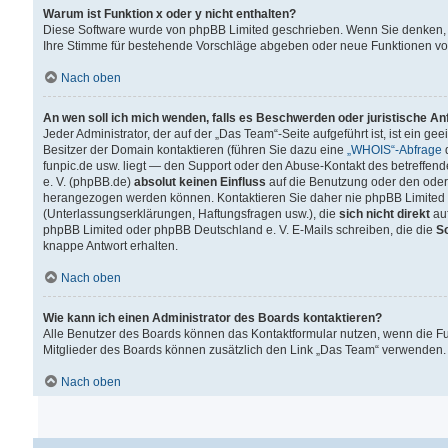
Warum ist Funktion x oder y nicht enthalten?
Diese Software wurde von phpBB Limited geschrieben. Wenn Sie denken, 
Ihre Stimme für bestehende Vorschläge abgeben oder neue Funktionen v
Nach oben
An wen soll ich mich wenden, falls es Beschwerden oder juristische A
Jeder Administrator, der auf der „Das Team“-Seite aufgeführt ist, ist ein g
Besitzer der Domain kontaktieren (führen Sie dazu eine
„WHOIS“-Abfrage
d
funpic.de usw. liegt — den Support oder den Abuse-Kontakt des betreffe
e. V. (phpBB.de)
absolut keinen Einfluss
auf die Benutzung oder den oder
herangezogen werden können. Kontaktieren Sie daher nie phpBB Limited 
(Unterlassungserklärungen, Haftungsfragen usw.), die
sich nicht direkt
auf
phpBB Limited oder phpBB Deutschland e. V. E-Mails schreiben, die die
So
knappe Antwort erhalten.
Nach oben
Wie kann ich einen Administrator des Boards kontaktieren?
Alle Benutzer des Boards können das Kontaktformular nutzen, wenn die Fun
Mitglieder des Boards können zusätzlich den Link „Das Team“ verwenden.
Nach oben