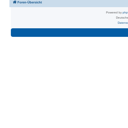
Foren-Übersicht
Powered by
ph
Deutsche
Datens