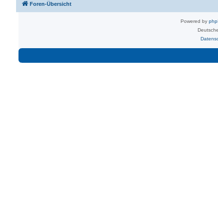
Foren-Übersicht
Powered by
ph
Deutsche
Datens