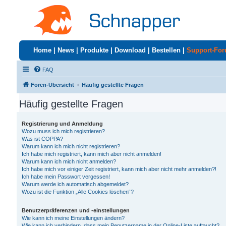
Home
|
News
|
Produkte
|
Download
|
Bestellen
|
Support-Fo
FAQ
Foren-Übersicht
Häufig gestellte Fragen
Häufig gestellte Fragen
Registrierung und Anmeldung
Wozu muss ich mich registrieren?
Was ist COPPA?
Warum kann ich mich nicht registrieren?
Ich habe mich registriert, kann mich aber nicht anmelden!
Warum kann ich mich nicht anmelden?
Ich habe mich vor einiger Zeit registriert, kann mich aber nicht mehr anmelden?!
Ich habe mein Passwort vergessen!
Warum werde ich automatisch abgemeldet?
Wozu ist die Funktion „Alle Cookies löschen“?
Benutzerpräferenzen und -einstellungen
Wie kann ich meine Einstellungen ändern?
Wie kann ich verhindern, dass mein Benutzername in der Online-Liste auftaucht?