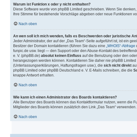
Warum ist Funktion x oder y nicht enthalten?
Diese Software wurde von phpBB Limited geschrieben. Wenn Sie denken, 
Ihre Stimme für bestehende Vorschläge abgeben oder neue Funktionen v
Nach oben
An wen soll ich mich wenden, falls es Beschwerden oder juristische A
Jeder Administrator, der auf der „Das Team“-Seite aufgeführt ist, ist ein g
Besitzer der Domain kontaktieren (führen Sie dazu eine
„WHOIS“-Abfrage
d
funpic.de usw. liegt — den Support oder den Abuse-Kontakt des betreffe
e. V. (phpBB.de)
absolut keinen Einfluss
auf die Benutzung oder den oder
herangezogen werden können. Kontaktieren Sie daher nie phpBB Limited 
(Unterlassungserklärungen, Haftungsfragen usw.), die
sich nicht direkt
auf
phpBB Limited oder phpBB Deutschland e. V. E-Mails schreiben, die die
So
knappe Antwort erhalten.
Nach oben
Wie kann ich einen Administrator des Boards kontaktieren?
Alle Benutzer des Boards können das Kontaktformular nutzen, wenn die Fun
Mitglieder des Boards können zusätzlich den Link „Das Team“ verwenden.
Nach oben