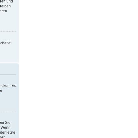
oren und
hreiben
Ihren
chaltet
icken. Es
er
dem Sie
h. Wenn
der letzte
der