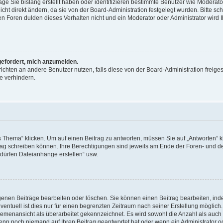
äge Sie bislang erstellt haben oder identifizieren bestimmte Benutzer wie Moderat
t direkt ändern, da sie von der Board-Administration festgelegt wurden. Bitte sc
n Foren dulden dieses Verhalten nicht und ein Moderator oder Administrator wird 
fgefordert, mich anzumelden.
richten an andere Benutzer nutzen, falls diese von der Board-Administration freiges
e verhindern.
hema“ klicken. Um auf einen Beitrag zu antworten, müssen Sie auf „Antworten“ kl
eitrag schreiben können. Ihre Berechtigungen sind jeweils am Ende der Foren- und d
e dürfen Dateianhänge erstellen“ usw.
igenen Beiträge bearbeiten oder löschen. Sie können einen Beitrag bearbeiten, in
entuell ist dies nur für einen begrenzten Zeitraum nach seiner Erstellung möglic
 Themenansicht als überarbeitet gekennzeichnet. Es wird sowohl die Anzahl als auch 
wenn noch niemand auf Ihren Beitrag geantwortet hat oder wenn ein Administrator o