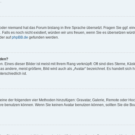
.
t oder niemand hat das Forum bislang in Ihre Sprache übersetzt. Fragen Sie ggf. ei
. Falls es noch nicht existiert, würden wir uns freuen, wenn Sie es übersetzen würd
der auf
phpBB.de
gefunden werden.
rden?
 Eines dieser Bilder ist meist mit Ihrem Rang verknüpft: Oft sind dies Sterne, Käs
s andere, meist größere, Bild wird auch als „Avatar“ bezeichnet. Es handelt sich hi
erschiedlich ist.
er eine der folgenden vier Methoden hinzufügen: Gravatar, Galerie, Remote oder Ho
re benutzen können. Wenn Sie keinen Avatar benutzen können, sollten Sie die Bo