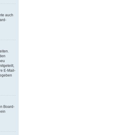
nte auch
ard-
eiten.
 den
neu
tgeteilt,
re E-Mail-
ngegeben
en Board-
 ein