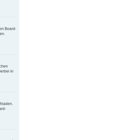
nen Board-
en.
tchen
erbei in
chladen.
ard-