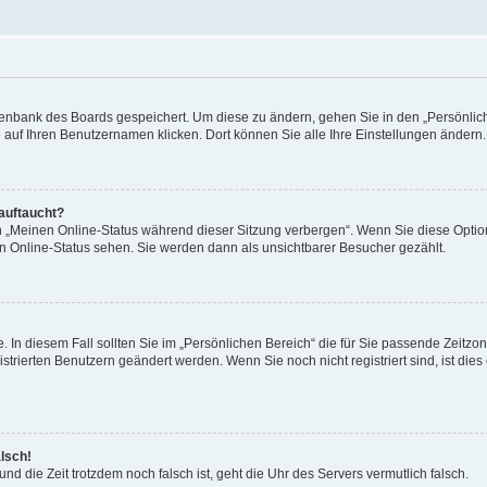
Datenbank des Boards gespeichert. Um diese zu ändern, gehen Sie in den „Persönli
e auf Ihren Benutzernamen klicken. Dort können Sie alle Ihre Einstellungen ändern.
 auftaucht?
on „Meinen Online-Status während dieser Sitzung verbergen“. Wenn Sie diese Optio
en Online-Status sehen. Sie werden dann als unsichtbarer Besucher gezählt.
e. In diesem Fall sollten Sie im „Persönlichen Bereich“ die für Sie passende Zeitzo
gistrierten Benutzern geändert werden. Wenn Sie noch nicht registriert sind, ist dies 
alsch!
und die Zeit trotzdem noch falsch ist, geht die Uhr des Servers vermutlich falsch.