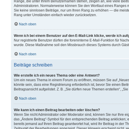
Ränge, die unter Ihrem Benutzernamen stehen, zeigen an, wie viele Beitr
Administratoren. Normalerweise können Sie den Wortlaut eines Ranges nich
Sie keine sinnlosen Beiträge, nur um Ihren Rang zu erhöhen — die meiste
Rang unter Umständen einfach wieder zurücksetzen.
Nach oben
Wenn ich bei einem Benutzer auf den E-Mail-Link klicke, werde ich au
Nur registrierte Benutzer dürfen die foreninterne E-Mail-Funktion für Nach
wurde. Diese Maßnahme soll den Missbrauch dieses Systems durch Gäst
Nach oben
Beiträge schreiben
Wie erstelle ich ein neues Thema oder eine Antwort?
Um ein neues Thema in einem Forum zu eröffnen, müssen Sie auf „Neues T
könnte sein, dass eine Registrierung erforderlich ist, bevor Sie einen B
Beitragsansicht aufgelistet. Z. B. „Sie dürfen neue Themen erstellen“, „Si
Nach oben
Wie kann ich einen Beitrag bearbeiten oder löschen?
Wenn Sie nicht Administrator oder Moderator sind, können Sie nur Ihre e
das „Ändere Beitrag“-Symbol für den entsprechenden Beitrag anklicken; ev
bereits jemand auf Ihren Beitrag geantwortet hat, wird Ihr Beitrag in der
Zeitpunkt der Bearbeitungen angezeigt. Dieser Hinweis erscheint nicht, 