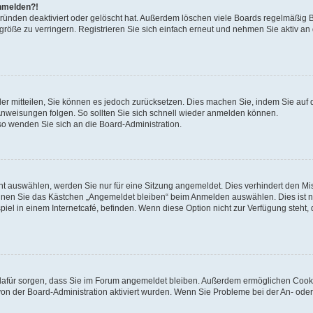
anmelden?!
Gründen deaktiviert oder gelöscht hat. Außerdem löschen viele Boards regelmäßig 
größe zu verringern. Registrieren Sie sich einfach erneut und nehmen Sie aktiv an
eder mitteilen, Sie können es jedoch zurücksetzen. Dies machen Sie, indem Sie auf 
nweisungen folgen. So sollten Sie sich schnell wieder anmelden können.
 so wenden Sie sich an die Board-Administration.
t auswählen, werden Sie nur für eine Sitzung angemeldet. Dies verhindert den M
nnen Sie das Kästchen „Angemeldet bleiben“ beim Anmelden auswählen. Dies ist n
iel in einem Internetcafé, befinden. Wenn diese Option nicht zur Verfügung steht,
ie dafür sorgen, dass Sie im Forum angemeldet bleiben. Außerdem ermöglichen Cook
von der Board-Administration aktiviert wurden. Wenn Sie Probleme bei der An- oder