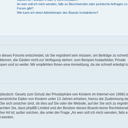
An wen soll ich mich wenden, falls es Beschwerden oder juristische Anfragen z
Forum gibt?
Wie kann ich einen Administrator des Boards kontaktieren?
 dieses Forums entscheidet, ob Sie registriert sein müssen, um Beiträge zu schrei
unktionen, die Gästen nicht zur Verfügung stehen: zum Beispiel Avatarbilder, Private
ppen und so weiter. Wir empfehlen Ihnen eine Anmeldung, da sie schnell erledigt is
deutsch: Gesetz zum Schutz der Privatsphäre von Kindern im Internet von 1998) is
persönliche Daten von Kindern unter 13 Jahren erheben, hierzu die Zustimmung de
sich unsicher sind, ob dies auf Sie oder die Website, auf der Sie sich zu registr
e beachten Sie, dass phpBB Limited und der Besitzer dieses Boards keine Rechtsbera
er Art ist; außer solchen, die unter der Frage „An wen soll ich mich wenden, falls e
t werden.