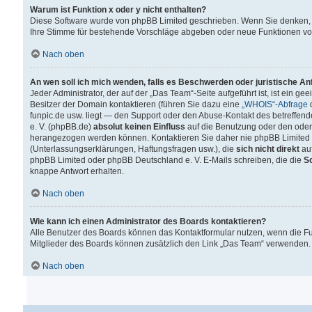
Warum ist Funktion x oder y nicht enthalten?
Diese Software wurde von phpBB Limited geschrieben. Wenn Sie denken, 
Ihre Stimme für bestehende Vorschläge abgeben oder neue Funktionen v
Nach oben
An wen soll ich mich wenden, falls es Beschwerden oder juristische A
Jeder Administrator, der auf der „Das Team“-Seite aufgeführt ist, ist ein g
Besitzer der Domain kontaktieren (führen Sie dazu eine
„WHOIS“-Abfrage
d
funpic.de usw. liegt — den Support oder den Abuse-Kontakt des betreffe
e. V. (phpBB.de)
absolut keinen Einfluss
auf die Benutzung oder den oder
herangezogen werden können. Kontaktieren Sie daher nie phpBB Limited 
(Unterlassungserklärungen, Haftungsfragen usw.), die
sich nicht direkt
auf
phpBB Limited oder phpBB Deutschland e. V. E-Mails schreiben, die die
So
knappe Antwort erhalten.
Nach oben
Wie kann ich einen Administrator des Boards kontaktieren?
Alle Benutzer des Boards können das Kontaktformular nutzen, wenn die Fun
Mitglieder des Boards können zusätzlich den Link „Das Team“ verwenden.
Nach oben