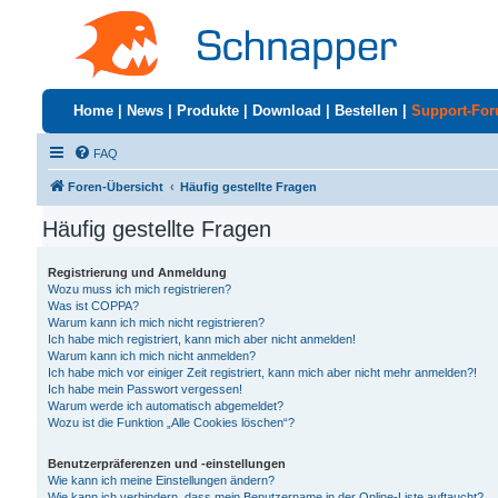
Home
|
News
|
Produkte
|
Download
|
Bestellen
|
Support-Fo
FAQ
Foren-Übersicht
Häufig gestellte Fragen
Häufig gestellte Fragen
Registrierung und Anmeldung
Wozu muss ich mich registrieren?
Was ist COPPA?
Warum kann ich mich nicht registrieren?
Ich habe mich registriert, kann mich aber nicht anmelden!
Warum kann ich mich nicht anmelden?
Ich habe mich vor einiger Zeit registriert, kann mich aber nicht mehr anmelden?!
Ich habe mein Passwort vergessen!
Warum werde ich automatisch abgemeldet?
Wozu ist die Funktion „Alle Cookies löschen“?
Benutzerpräferenzen und -einstellungen
Wie kann ich meine Einstellungen ändern?
Wie kann ich verhindern, dass mein Benutzername in der Online-Liste auftaucht?