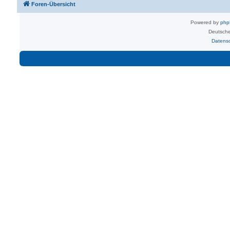
Foren-Übersicht
Powered by
ph
Deutsche
Datens