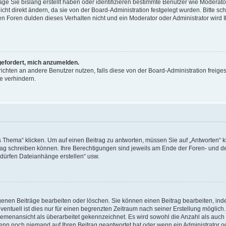
äge Sie bislang erstellt haben oder identifizieren bestimmte Benutzer wie Moderat
t direkt ändern, da sie von der Board-Administration festgelegt wurden. Bitte sc
n Foren dulden dieses Verhalten nicht und ein Moderator oder Administrator wird 
fgefordert, mich anzumelden.
richten an andere Benutzer nutzen, falls diese von der Board-Administration freiges
e verhindern.
hema“ klicken. Um auf einen Beitrag zu antworten, müssen Sie auf „Antworten“ kl
eitrag schreiben können. Ihre Berechtigungen sind jeweils am Ende der Foren- und d
e dürfen Dateianhänge erstellen“ usw.
igenen Beiträge bearbeiten oder löschen. Sie können einen Beitrag bearbeiten, in
entuell ist dies nur für einen begrenzten Zeitraum nach seiner Erstellung möglic
 Themenansicht als überarbeitet gekennzeichnet. Es wird sowohl die Anzahl als auch 
wenn noch niemand auf Ihren Beitrag geantwortet hat oder wenn ein Administrator o