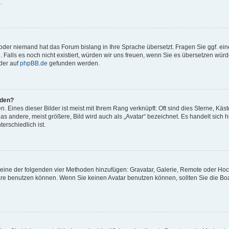
.
t oder niemand hat das Forum bislang in Ihre Sprache übersetzt. Fragen Sie ggf. ei
. Falls es noch nicht existiert, würden wir uns freuen, wenn Sie es übersetzen würd
der auf
phpBB.de
gefunden werden.
rden?
 Eines dieser Bilder ist meist mit Ihrem Rang verknüpft: Oft sind dies Sterne, Käs
s andere, meist größere, Bild wird auch als „Avatar“ bezeichnet. Es handelt sich hi
erschiedlich ist.
er eine der folgenden vier Methoden hinzufügen: Gravatar, Galerie, Remote oder Ho
re benutzen können. Wenn Sie keinen Avatar benutzen können, sollten Sie die Bo