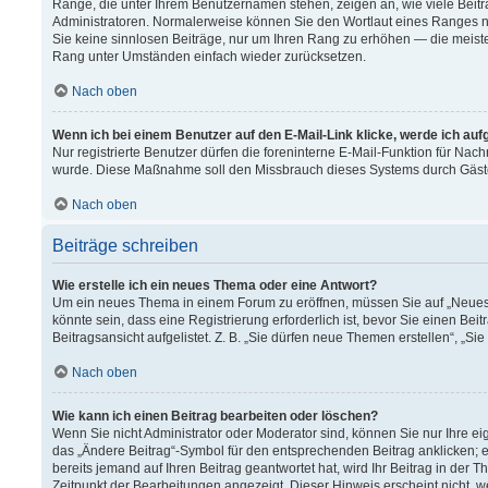
Ränge, die unter Ihrem Benutzernamen stehen, zeigen an, wie viele Beitr
Administratoren. Normalerweise können Sie den Wortlaut eines Ranges nich
Sie keine sinnlosen Beiträge, nur um Ihren Rang zu erhöhen — die meiste
Rang unter Umständen einfach wieder zurücksetzen.
Nach oben
Wenn ich bei einem Benutzer auf den E-Mail-Link klicke, werde ich au
Nur registrierte Benutzer dürfen die foreninterne E-Mail-Funktion für Nach
wurde. Diese Maßnahme soll den Missbrauch dieses Systems durch Gäst
Nach oben
Beiträge schreiben
Wie erstelle ich ein neues Thema oder eine Antwort?
Um ein neues Thema in einem Forum zu eröffnen, müssen Sie auf „Neues T
könnte sein, dass eine Registrierung erforderlich ist, bevor Sie einen B
Beitragsansicht aufgelistet. Z. B. „Sie dürfen neue Themen erstellen“, „Si
Nach oben
Wie kann ich einen Beitrag bearbeiten oder löschen?
Wenn Sie nicht Administrator oder Moderator sind, können Sie nur Ihre e
das „Ändere Beitrag“-Symbol für den entsprechenden Beitrag anklicken; ev
bereits jemand auf Ihren Beitrag geantwortet hat, wird Ihr Beitrag in der
Zeitpunkt der Bearbeitungen angezeigt. Dieser Hinweis erscheint nicht, 