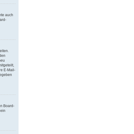
nte auch
ard-
eiten.
 den
neu
tgeteilt,
re E-Mail-
ngegeben
en Board-
 ein