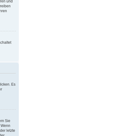
oren und
hreiben
Ihren
chaltet
icken. Es
er
dem Sie
h. Wenn
der letzte
der