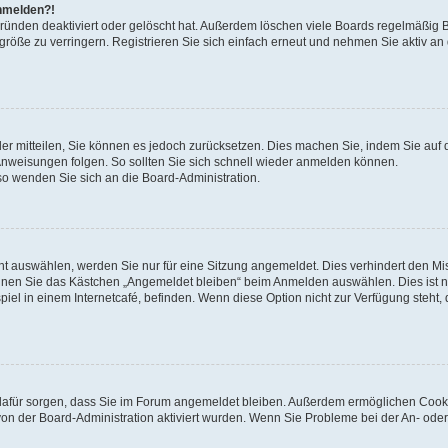
anmelden?!
Gründen deaktiviert oder gelöscht hat. Außerdem löschen viele Boards regelmäßig 
größe zu verringern. Registrieren Sie sich einfach erneut und nehmen Sie aktiv an
eder mitteilen, Sie können es jedoch zurücksetzen. Dies machen Sie, indem Sie auf 
nweisungen folgen. So sollten Sie sich schnell wieder anmelden können.
 so wenden Sie sich an die Board-Administration.
t auswählen, werden Sie nur für eine Sitzung angemeldet. Dies verhindert den M
nnen Sie das Kästchen „Angemeldet bleiben“ beim Anmelden auswählen. Dies ist n
iel in einem Internetcafé, befinden. Wenn diese Option nicht zur Verfügung steht,
ie dafür sorgen, dass Sie im Forum angemeldet bleiben. Außerdem ermöglichen Cook
von der Board-Administration aktiviert wurden. Wenn Sie Probleme bei der An- oder