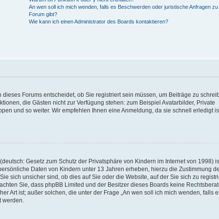
An wen soll ich mich wenden, falls es Beschwerden oder juristische Anfragen z
Forum gibt?
Wie kann ich einen Administrator des Boards kontaktieren?
 dieses Forums entscheidet, ob Sie registriert sein müssen, um Beiträge zu schrei
unktionen, die Gästen nicht zur Verfügung stehen: zum Beispiel Avatarbilder, Private
ppen und so weiter. Wir empfehlen Ihnen eine Anmeldung, da sie schnell erledigt is
deutsch: Gesetz zum Schutz der Privatsphäre von Kindern im Internet von 1998) is
persönliche Daten von Kindern unter 13 Jahren erheben, hierzu die Zustimmung de
sich unsicher sind, ob dies auf Sie oder die Website, auf der Sie sich zu registr
e beachten Sie, dass phpBB Limited und der Besitzer dieses Boards keine Rechtsbera
er Art ist; außer solchen, die unter der Frage „An wen soll ich mich wenden, falls e
t werden.