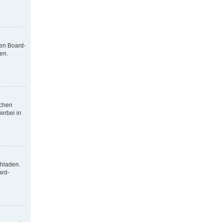
nen Board-
en.
tchen
erbei in
chladen.
ard-