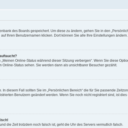
Datenbank des Boards gespeichert. Um diese zu ändern, gehen Sie in den „Persönli
e auf Ihren Benutzernamen klicken. Dort können Sie alle Ihre Einstellungen ändern.
 auftaucht?
on „Meinen Online-Status während dieser Sitzung verbergen“. Wenn Sie diese Optio
en Online-Status sehen. Sie werden dann als unsichtbarer Besucher gezählt.
e. In diesem Fall sollten Sie im „Persönlichen Bereich“ die für Sie passende Zeitzo
gistrierten Benutzern geändert werden. Wenn Sie noch nicht registriert sind, ist dies 
alsch!
und die Zeit trotzdem noch falsch ist, geht die Uhr des Servers vermutlich falsch.