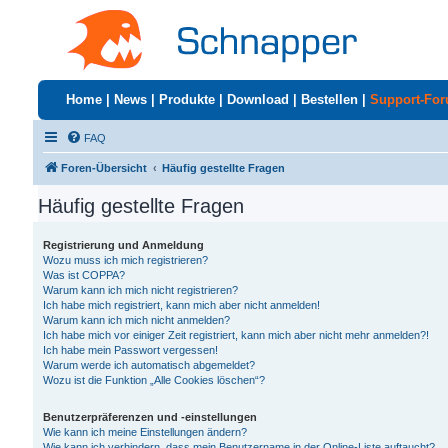
Home
|
News
|
Produkte
|
Download
|
Bestellen
|
Support-Fo
FAQ
Foren-Übersicht
Häufig gestellte Fragen
Häufig gestellte Fragen
Registrierung und Anmeldung
Wozu muss ich mich registrieren?
Was ist COPPA?
Warum kann ich mich nicht registrieren?
Ich habe mich registriert, kann mich aber nicht anmelden!
Warum kann ich mich nicht anmelden?
Ich habe mich vor einiger Zeit registriert, kann mich aber nicht mehr anmelden?!
Ich habe mein Passwort vergessen!
Warum werde ich automatisch abgemeldet?
Wozu ist die Funktion „Alle Cookies löschen“?
Benutzerpräferenzen und -einstellungen
Wie kann ich meine Einstellungen ändern?
Wie kann ich verhindern, dass mein Benutzername in der Online-Liste auftaucht?