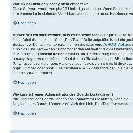
Warum ist Funktion x oder y nicht enthalten?
Diese Software wurde von phpBB Limited geschrieben. Wenn Sie denken, 
Ihre Stimme für bestehende Vorschläge abgeben oder neue Funktionen v
Nach oben
An wen soll ich mich wenden, falls es Beschwerden oder juristische A
Jeder Administrator, der auf der „Das Team“-Seite aufgeführt ist, ist ein g
Besitzer der Domain kontaktieren (führen Sie dazu eine
„WHOIS“-Abfrage
d
funpic.de usw. liegt — den Support oder den Abuse-Kontakt des betreffe
e. V. (phpBB.de)
absolut keinen Einfluss
auf die Benutzung oder den oder
herangezogen werden können. Kontaktieren Sie daher nie phpBB Limited 
(Unterlassungserklärungen, Haftungsfragen usw.), die
sich nicht direkt
auf
phpBB Limited oder phpBB Deutschland e. V. E-Mails schreiben, die die
So
knappe Antwort erhalten.
Nach oben
Wie kann ich einen Administrator des Boards kontaktieren?
Alle Benutzer des Boards können das Kontaktformular nutzen, wenn die Fun
Mitglieder des Boards können zusätzlich den Link „Das Team“ verwenden.
Nach oben