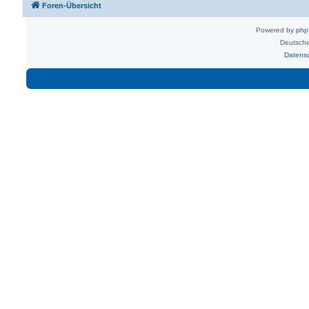
Foren-Übersicht
Powered by
ph
Deutsche
Datens