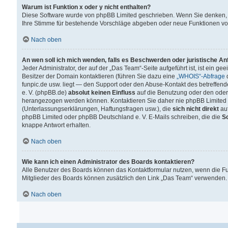
Warum ist Funktion x oder y nicht enthalten?
Diese Software wurde von phpBB Limited geschrieben. Wenn Sie denken, 
Ihre Stimme für bestehende Vorschläge abgeben oder neue Funktionen v
Nach oben
An wen soll ich mich wenden, falls es Beschwerden oder juristische A
Jeder Administrator, der auf der „Das Team“-Seite aufgeführt ist, ist ein g
Besitzer der Domain kontaktieren (führen Sie dazu eine
„WHOIS“-Abfrage
d
funpic.de usw. liegt — den Support oder den Abuse-Kontakt des betreffe
e. V. (phpBB.de)
absolut keinen Einfluss
auf die Benutzung oder den oder
herangezogen werden können. Kontaktieren Sie daher nie phpBB Limited 
(Unterlassungserklärungen, Haftungsfragen usw.), die
sich nicht direkt
auf
phpBB Limited oder phpBB Deutschland e. V. E-Mails schreiben, die die
So
knappe Antwort erhalten.
Nach oben
Wie kann ich einen Administrator des Boards kontaktieren?
Alle Benutzer des Boards können das Kontaktformular nutzen, wenn die Fun
Mitglieder des Boards können zusätzlich den Link „Das Team“ verwenden.
Nach oben