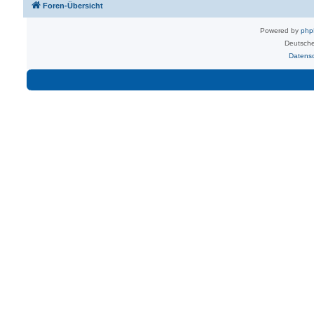
Foren-Übersicht
Powered by
ph
Deutsche
Datens