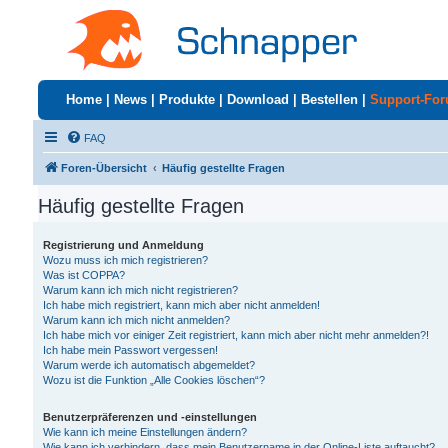
Home
|
News
|
Produkte
|
Download
|
Bestellen
|
Support-Fo
FAQ
Foren-Übersicht
Häufig gestellte Fragen
Häufig gestellte Fragen
Registrierung und Anmeldung
Wozu muss ich mich registrieren?
Was ist COPPA?
Warum kann ich mich nicht registrieren?
Ich habe mich registriert, kann mich aber nicht anmelden!
Warum kann ich mich nicht anmelden?
Ich habe mich vor einiger Zeit registriert, kann mich aber nicht mehr anmelden?!
Ich habe mein Passwort vergessen!
Warum werde ich automatisch abgemeldet?
Wozu ist die Funktion „Alle Cookies löschen“?
Benutzerpräferenzen und -einstellungen
Wie kann ich meine Einstellungen ändern?
Wie kann ich verhindern, dass mein Benutzername in der Online-Liste auftaucht?