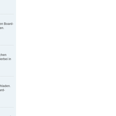
nen Board-
en.
tchen
erbei in
chladen.
ard-