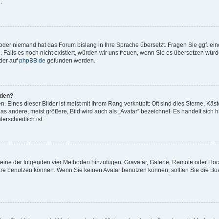
.
t oder niemand hat das Forum bislang in Ihre Sprache übersetzt. Fragen Sie ggf. ei
. Falls es noch nicht existiert, würden wir uns freuen, wenn Sie es übersetzen würd
der auf
phpBB.de
gefunden werden.
rden?
 Eines dieser Bilder ist meist mit Ihrem Rang verknüpft: Oft sind dies Sterne, Käs
s andere, meist größere, Bild wird auch als „Avatar“ bezeichnet. Es handelt sich hi
erschiedlich ist.
er eine der folgenden vier Methoden hinzufügen: Gravatar, Galerie, Remote oder Ho
re benutzen können. Wenn Sie keinen Avatar benutzen können, sollten Sie die Bo