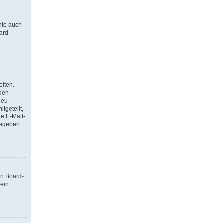
nte auch
ard-
eiten.
 den
neu
tgeteilt,
re E-Mail-
ngegeben
en Board-
 ein