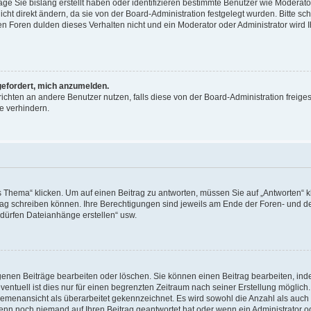
äge Sie bislang erstellt haben oder identifizieren bestimmte Benutzer wie Moderat
t direkt ändern, da sie von der Board-Administration festgelegt wurden. Bitte sc
n Foren dulden dieses Verhalten nicht und ein Moderator oder Administrator wird 
fgefordert, mich anzumelden.
richten an andere Benutzer nutzen, falls diese von der Board-Administration freiges
e verhindern.
hema“ klicken. Um auf einen Beitrag zu antworten, müssen Sie auf „Antworten“ kl
eitrag schreiben können. Ihre Berechtigungen sind jeweils am Ende der Foren- und d
e dürfen Dateianhänge erstellen“ usw.
igenen Beiträge bearbeiten oder löschen. Sie können einen Beitrag bearbeiten, in
entuell ist dies nur für einen begrenzten Zeitraum nach seiner Erstellung möglic
 Themenansicht als überarbeitet gekennzeichnet. Es wird sowohl die Anzahl als auch 
wenn noch niemand auf Ihren Beitrag geantwortet hat oder wenn ein Administrator o