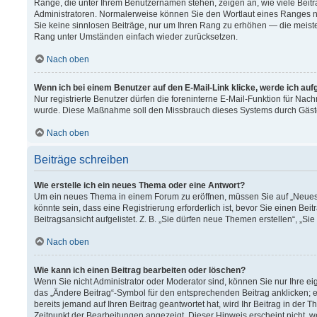
Ränge, die unter Ihrem Benutzernamen stehen, zeigen an, wie viele Beitr
Administratoren. Normalerweise können Sie den Wortlaut eines Ranges nich
Sie keine sinnlosen Beiträge, nur um Ihren Rang zu erhöhen — die meiste
Rang unter Umständen einfach wieder zurücksetzen.
Nach oben
Wenn ich bei einem Benutzer auf den E-Mail-Link klicke, werde ich au
Nur registrierte Benutzer dürfen die foreninterne E-Mail-Funktion für Nach
wurde. Diese Maßnahme soll den Missbrauch dieses Systems durch Gäst
Nach oben
Beiträge schreiben
Wie erstelle ich ein neues Thema oder eine Antwort?
Um ein neues Thema in einem Forum zu eröffnen, müssen Sie auf „Neues T
könnte sein, dass eine Registrierung erforderlich ist, bevor Sie einen B
Beitragsansicht aufgelistet. Z. B. „Sie dürfen neue Themen erstellen“, „Si
Nach oben
Wie kann ich einen Beitrag bearbeiten oder löschen?
Wenn Sie nicht Administrator oder Moderator sind, können Sie nur Ihre e
das „Ändere Beitrag“-Symbol für den entsprechenden Beitrag anklicken; ev
bereits jemand auf Ihren Beitrag geantwortet hat, wird Ihr Beitrag in der
Zeitpunkt der Bearbeitungen angezeigt. Dieser Hinweis erscheint nicht, 