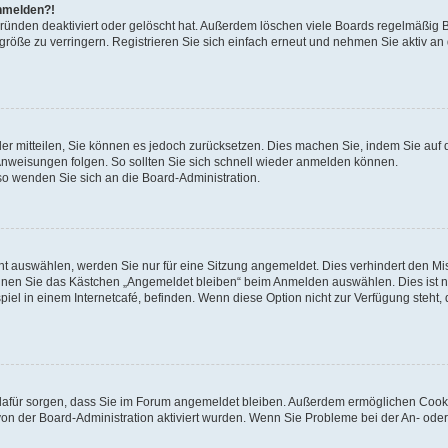
anmelden?!
Gründen deaktiviert oder gelöscht hat. Außerdem löschen viele Boards regelmäßig 
größe zu verringern. Registrieren Sie sich einfach erneut und nehmen Sie aktiv an
eder mitteilen, Sie können es jedoch zurücksetzen. Dies machen Sie, indem Sie auf 
nweisungen folgen. So sollten Sie sich schnell wieder anmelden können.
 so wenden Sie sich an die Board-Administration.
t auswählen, werden Sie nur für eine Sitzung angemeldet. Dies verhindert den M
nnen Sie das Kästchen „Angemeldet bleiben“ beim Anmelden auswählen. Dies ist n
iel in einem Internetcafé, befinden. Wenn diese Option nicht zur Verfügung steht,
ie dafür sorgen, dass Sie im Forum angemeldet bleiben. Außerdem ermöglichen Cook
von der Board-Administration aktiviert wurden. Wenn Sie Probleme bei der An- oder