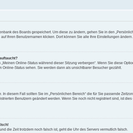
Datenbank des Boards gespeichert. Um diese zu ändern, gehen Sie in den „Persönli
e auf Ihren Benutzernamen klicken. Dort können Sie alle Ihre Einstellungen ändern.
 auftaucht?
on „Meinen Online-Status während dieser Sitzung verbergen“. Wenn Sie diese Optio
en Online-Status sehen. Sie werden dann als unsichtbarer Besucher gezählt.
e. In diesem Fall sollten Sie im „Persönlichen Bereich“ die für Sie passende Zeitzo
gistrierten Benutzern geändert werden. Wenn Sie noch nicht registriert sind, ist dies 
alsch!
und die Zeit trotzdem noch falsch ist, geht die Uhr des Servers vermutlich falsch.