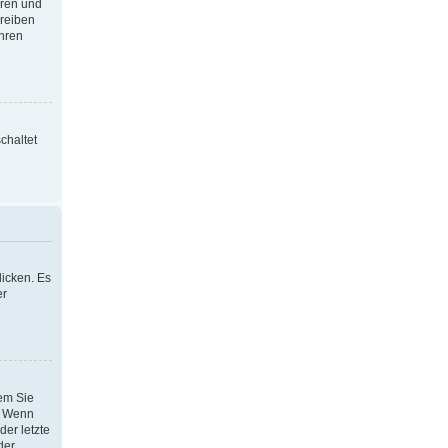
oren und
hreiben
Ihren
chaltet
icken. Es
er
dem Sie
h. Wenn
der letzte
der