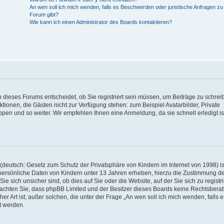
An wen soll ich mich wenden, falls es Beschwerden oder juristische Anfragen z
Forum gibt?
Wie kann ich einen Administrator des Boards kontaktieren?
 dieses Forums entscheidet, ob Sie registriert sein müssen, um Beiträge zu schrei
unktionen, die Gästen nicht zur Verfügung stehen: zum Beispiel Avatarbilder, Private
ppen und so weiter. Wir empfehlen Ihnen eine Anmeldung, da sie schnell erledigt is
deutsch: Gesetz zum Schutz der Privatsphäre von Kindern im Internet von 1998) is
persönliche Daten von Kindern unter 13 Jahren erheben, hierzu die Zustimmung de
sich unsicher sind, ob dies auf Sie oder die Website, auf der Sie sich zu registr
e beachten Sie, dass phpBB Limited und der Besitzer dieses Boards keine Rechtsbera
er Art ist; außer solchen, die unter der Frage „An wen soll ich mich wenden, falls e
t werden.