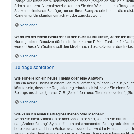
Ränge, die unter Ihrem Benutzernamen stehen, zeigen an, wie viele Beitr
Administratoren. Normalerweise können Sie den Wortlaut eines Ranges nich
Sie keine sinnlosen Beiträge, nur um Ihren Rang zu erhöhen — die meiste
Rang unter Umständen einfach wieder zurücksetzen.
Nach oben
Wenn ich bei einem Benutzer auf den E-Mail-Link klicke, werde ich au
Nur registrierte Benutzer dürfen die foreninterne E-Mail-Funktion für Nach
wurde. Diese Maßnahme soll den Missbrauch dieses Systems durch Gäst
Nach oben
Beiträge schreiben
Wie erstelle ich ein neues Thema oder eine Antwort?
Um ein neues Thema in einem Forum zu eröffnen, müssen Sie auf „Neues T
könnte sein, dass eine Registrierung erforderlich ist, bevor Sie einen B
Beitragsansicht aufgelistet. Z. B. „Sie dürfen neue Themen erstellen“, „Si
Nach oben
Wie kann ich einen Beitrag bearbeiten oder löschen?
Wenn Sie nicht Administrator oder Moderator sind, können Sie nur Ihre e
das „Ändere Beitrag“-Symbol für den entsprechenden Beitrag anklicken; ev
bereits jemand auf Ihren Beitrag geantwortet hat, wird Ihr Beitrag in der
Zeitpunkt der Bearbeitungen angezeigt. Dieser Hinweis erscheint nicht, 