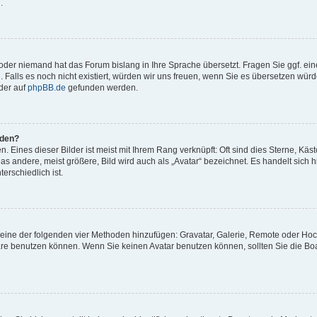
.
t oder niemand hat das Forum bislang in Ihre Sprache übersetzt. Fragen Sie ggf. ei
. Falls es noch nicht existiert, würden wir uns freuen, wenn Sie es übersetzen würd
der auf
phpBB.de
gefunden werden.
rden?
 Eines dieser Bilder ist meist mit Ihrem Rang verknüpft: Oft sind dies Sterne, Käs
s andere, meist größere, Bild wird auch als „Avatar“ bezeichnet. Es handelt sich hi
erschiedlich ist.
er eine der folgenden vier Methoden hinzufügen: Gravatar, Galerie, Remote oder Ho
re benutzen können. Wenn Sie keinen Avatar benutzen können, sollten Sie die Bo