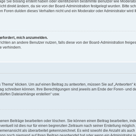
äge Sie bislang erstellt haben oder identifizieren bestimmte Benutzer wie Moderat
t direkt ändern, da sie von der Board-Administration festgelegt wurden. Bitte sc
n Foren dulden dieses Verhalten nicht und ein Moderator oder Administrator wird 
fgefordert, mich anzumelden.
richten an andere Benutzer nutzen, falls diese von der Board-Administration freiges
e verhindern.
hema“ klicken. Um auf einen Beitrag zu antworten, müssen Sie auf „Antworten“ kl
eitrag schreiben können. Ihre Berechtigungen sind jeweils am Ende der Foren- und d
e dürfen Dateianhänge erstellen“ usw.
igenen Beiträge bearbeiten oder löschen. Sie können einen Beitrag bearbeiten, in
entuell ist dies nur für einen begrenzten Zeitraum nach seiner Erstellung möglic
 Themenansicht als überarbeitet gekennzeichnet. Es wird sowohl die Anzahl als auch 
wenn noch niemand auf Ihren Beitrag geantwortet hat oder wenn ein Administrator o