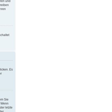
oren und
hreiben
Ihren
chaltet
icken. Es
er
dem Sie
h. Wenn
der letzte
der