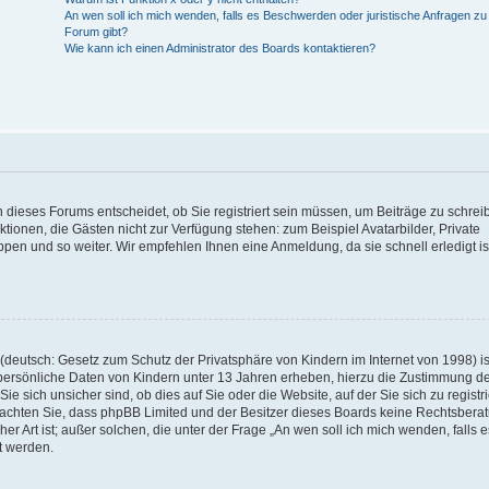
An wen soll ich mich wenden, falls es Beschwerden oder juristische Anfragen z
Forum gibt?
Wie kann ich einen Administrator des Boards kontaktieren?
 dieses Forums entscheidet, ob Sie registriert sein müssen, um Beiträge zu schrei
unktionen, die Gästen nicht zur Verfügung stehen: zum Beispiel Avatarbilder, Private
ppen und so weiter. Wir empfehlen Ihnen eine Anmeldung, da sie schnell erledigt is
deutsch: Gesetz zum Schutz der Privatsphäre von Kindern im Internet von 1998) is
persönliche Daten von Kindern unter 13 Jahren erheben, hierzu die Zustimmung de
sich unsicher sind, ob dies auf Sie oder die Website, auf der Sie sich zu registr
e beachten Sie, dass phpBB Limited und der Besitzer dieses Boards keine Rechtsbera
er Art ist; außer solchen, die unter der Frage „An wen soll ich mich wenden, falls e
t werden.