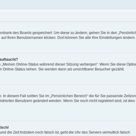
Datenbank des Boards gespeichert. Um diese zu ändern, gehen Sie in den „Persönli
e auf Ihren Benutzernamen klicken. Dort können Sie alle Ihre Einstellungen ändern.
 auftaucht?
on „Meinen Online-Status während dieser Sitzung verbergen“. Wenn Sie diese Optio
en Online-Status sehen. Sie werden dann als unsichtbarer Besucher gezählt.
e. In diesem Fall sollten Sie im „Persönlichen Bereich“ die für Sie passende Zeitzo
gistrierten Benutzern geändert werden. Wenn Sie noch nicht registriert sind, ist dies 
alsch!
und die Zeit trotzdem noch falsch ist, geht die Uhr des Servers vermutlich falsch.