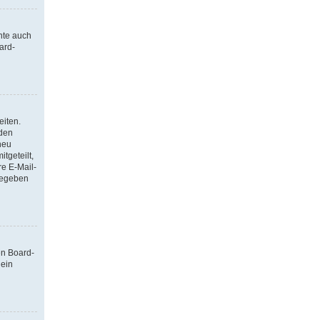
nte auch
ard-
eiten.
 den
neu
tgeteilt,
re E-Mail-
ngegeben
en Board-
 ein