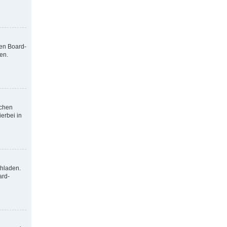
nen Board-
en.
tchen
erbei in
chladen.
ard-