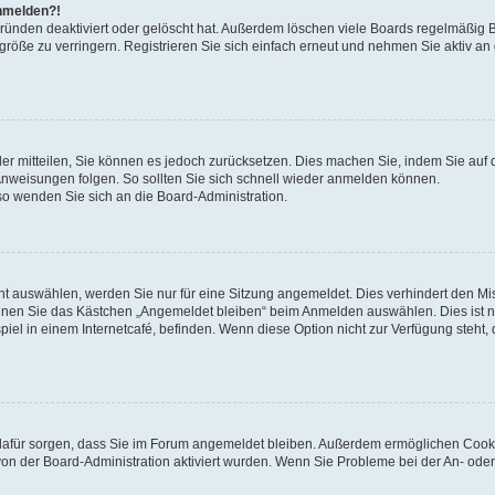
anmelden?!
Gründen deaktiviert oder gelöscht hat. Außerdem löschen viele Boards regelmäßig 
größe zu verringern. Registrieren Sie sich einfach erneut und nehmen Sie aktiv an
eder mitteilen, Sie können es jedoch zurücksetzen. Dies machen Sie, indem Sie auf 
nweisungen folgen. So sollten Sie sich schnell wieder anmelden können.
 so wenden Sie sich an die Board-Administration.
t auswählen, werden Sie nur für eine Sitzung angemeldet. Dies verhindert den M
nnen Sie das Kästchen „Angemeldet bleiben“ beim Anmelden auswählen. Dies ist n
iel in einem Internetcafé, befinden. Wenn diese Option nicht zur Verfügung steht,
ie dafür sorgen, dass Sie im Forum angemeldet bleiben. Außerdem ermöglichen Cook
von der Board-Administration aktiviert wurden. Wenn Sie Probleme bei der An- oder