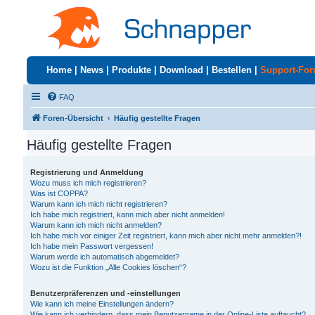
Home
|
News
|
Produkte
|
Download
|
Bestellen
|
Support-Fo
FAQ
Foren-Übersicht
Häufig gestellte Fragen
Häufig gestellte Fragen
Registrierung und Anmeldung
Wozu muss ich mich registrieren?
Was ist COPPA?
Warum kann ich mich nicht registrieren?
Ich habe mich registriert, kann mich aber nicht anmelden!
Warum kann ich mich nicht anmelden?
Ich habe mich vor einiger Zeit registriert, kann mich aber nicht mehr anmelden?!
Ich habe mein Passwort vergessen!
Warum werde ich automatisch abgemeldet?
Wozu ist die Funktion „Alle Cookies löschen“?
Benutzerpräferenzen und -einstellungen
Wie kann ich meine Einstellungen ändern?
Wie kann ich verhindern, dass mein Benutzername in der Online-Liste auftaucht?