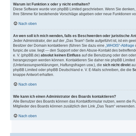
Warum ist Funktion x oder y nicht enthalten?
Diese Software wurde von phpBB Limited geschrieben. Wenn Sie denken, 
Ihre Stimme für bestehende Vorschläge abgeben oder neue Funktionen v
Nach oben
An wen soll ich mich wenden, falls es Beschwerden oder juristische A
Jeder Administrator, der auf der „Das Team“-Seite aufgeführt ist, ist ein g
Besitzer der Domain kontaktieren (führen Sie dazu eine
„WHOIS“-Abfrage
d
funpic.de usw. liegt — den Support oder den Abuse-Kontakt des betreffe
e. V. (phpBB.de)
absolut keinen Einfluss
auf die Benutzung oder den oder
herangezogen werden können. Kontaktieren Sie daher nie phpBB Limited 
(Unterlassungserklärungen, Haftungsfragen usw.), die
sich nicht direkt
auf
phpBB Limited oder phpBB Deutschland e. V. E-Mails schreiben, die die
So
knappe Antwort erhalten.
Nach oben
Wie kann ich einen Administrator des Boards kontaktieren?
Alle Benutzer des Boards können das Kontaktformular nutzen, wenn die Fun
Mitglieder des Boards können zusätzlich den Link „Das Team“ verwenden.
Nach oben