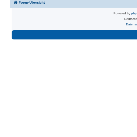
Foren-Übersicht
Powered by
ph
Deutsche
Datens