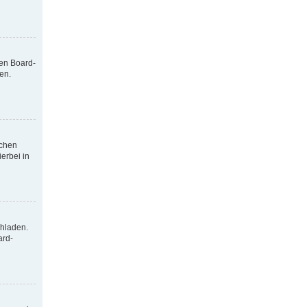
nen Board-
en.
tchen
erbei in
chladen.
ard-