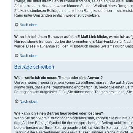
Ränge, die unter Ihrem Benutzernamen stehen, zeigen an, wie viele Beitr
Administratoren. Normalerweise können Sie den Wortlaut eines Ranges nich
Sie keine sinnlosen Beiträge, nur um Ihren Rang zu erhöhen — die meiste
Rang unter Umständen einfach wieder zurücksetzen.
Nach oben
Wenn ich bei einem Benutzer auf den E-Mail-Link klicke, werde ich au
Nur registrierte Benutzer dürfen die foreninterne E-Mail-Funktion für Nach
wurde. Diese Maßnahme soll den Missbrauch dieses Systems durch Gäst
Nach oben
Beiträge schreiben
Wie erstelle ich ein neues Thema oder eine Antwort?
Um ein neues Thema in einem Forum zu eröffnen, müssen Sie auf „Neues T
könnte sein, dass eine Registrierung erforderlich ist, bevor Sie einen B
Beitragsansicht aufgelistet. Z. B. „Sie dürfen neue Themen erstellen“, „Si
Nach oben
Wie kann ich einen Beitrag bearbeiten oder löschen?
Wenn Sie nicht Administrator oder Moderator sind, können Sie nur Ihre e
das „Ändere Beitrag“-Symbol für den entsprechenden Beitrag anklicken; ev
bereits jemand auf Ihren Beitrag geantwortet hat, wird Ihr Beitrag in der
Zeitpunkt der Bearbeitungen angezeigt. Dieser Hinweis erscheint nicht, 