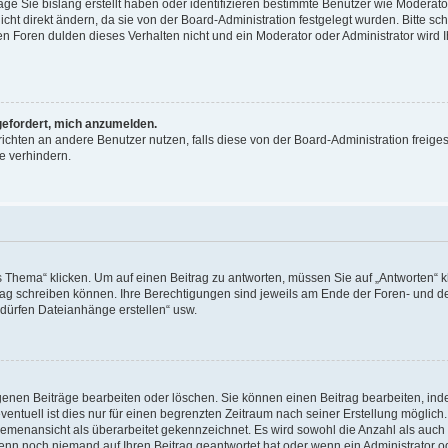
äge Sie bislang erstellt haben oder identifizieren bestimmte Benutzer wie Moderat
t direkt ändern, da sie von der Board-Administration festgelegt wurden. Bitte sc
n Foren dulden dieses Verhalten nicht und ein Moderator oder Administrator wird 
fgefordert, mich anzumelden.
richten an andere Benutzer nutzen, falls diese von der Board-Administration freiges
e verhindern.
hema“ klicken. Um auf einen Beitrag zu antworten, müssen Sie auf „Antworten“ kl
eitrag schreiben können. Ihre Berechtigungen sind jeweils am Ende der Foren- und d
e dürfen Dateianhänge erstellen“ usw.
igenen Beiträge bearbeiten oder löschen. Sie können einen Beitrag bearbeiten, in
entuell ist dies nur für einen begrenzten Zeitraum nach seiner Erstellung möglic
 Themenansicht als überarbeitet gekennzeichnet. Es wird sowohl die Anzahl als auch 
wenn noch niemand auf Ihren Beitrag geantwortet hat oder wenn ein Administrator o