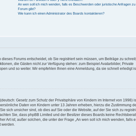
An wen soll ich mich wenden, falls es Beschwerden oder juristische Anfragen z
Forum gibt?
Wie kann ich einen Administrator des Boards kontaktieren?
 dieses Forums entscheidet, ob Sie registriert sein müssen, um Beiträge zu schrei
unktionen, die Gästen nicht zur Verfügung stehen: zum Beispiel Avatarbilder, Private
ppen und so weiter. Wir empfehlen Ihnen eine Anmeldung, da sie schnell erledigt is
deutsch: Gesetz zum Schutz der Privatsphäre von Kindern im Internet von 1998) is
persönliche Daten von Kindern unter 13 Jahren erheben, hierzu die Zustimmung de
sich unsicher sind, ob dies auf Sie oder die Website, auf der Sie sich zu registr
e beachten Sie, dass phpBB Limited und der Besitzer dieses Boards keine Rechtsbera
er Art ist; außer solchen, die unter der Frage „An wen soll ich mich wenden, falls e
t werden.