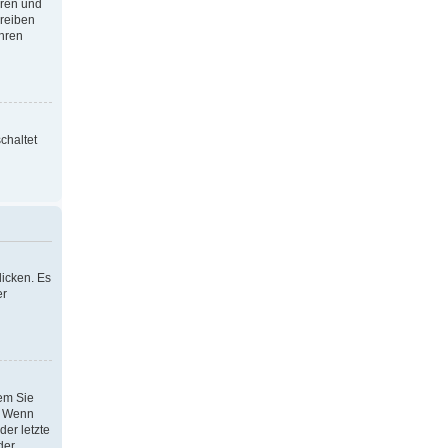
oren und
hreiben
Ihren
chaltet
icken. Es
er
dem Sie
h. Wenn
der letzte
der