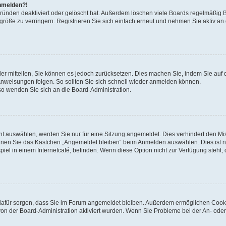
anmelden?!
Gründen deaktiviert oder gelöscht hat. Außerdem löschen viele Boards regelmäßig 
größe zu verringern. Registrieren Sie sich einfach erneut und nehmen Sie aktiv an
eder mitteilen, Sie können es jedoch zurücksetzen. Dies machen Sie, indem Sie auf 
nweisungen folgen. So sollten Sie sich schnell wieder anmelden können.
 so wenden Sie sich an die Board-Administration.
t auswählen, werden Sie nur für eine Sitzung angemeldet. Dies verhindert den M
nnen Sie das Kästchen „Angemeldet bleiben“ beim Anmelden auswählen. Dies ist n
iel in einem Internetcafé, befinden. Wenn diese Option nicht zur Verfügung steht,
ie dafür sorgen, dass Sie im Forum angemeldet bleiben. Außerdem ermöglichen Cook
von der Board-Administration aktiviert wurden. Wenn Sie Probleme bei der An- oder