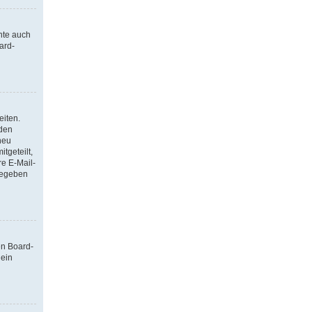
nte auch
ard-
eiten.
 den
neu
tgeteilt,
re E-Mail-
ngegeben
en Board-
 ein