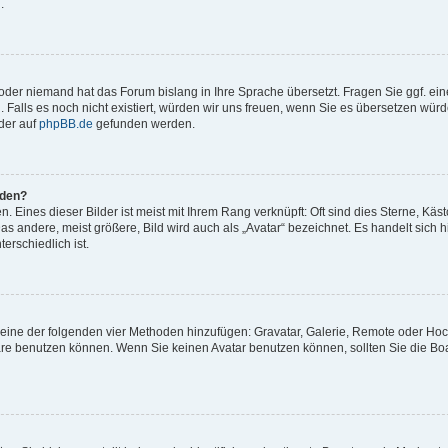
.
t oder niemand hat das Forum bislang in Ihre Sprache übersetzt. Fragen Sie ggf. ei
. Falls es noch nicht existiert, würden wir uns freuen, wenn Sie es übersetzen würd
der auf
phpBB.de
gefunden werden.
rden?
 Eines dieser Bilder ist meist mit Ihrem Rang verknüpft: Oft sind dies Sterne, Käs
s andere, meist größere, Bild wird auch als „Avatar“ bezeichnet. Es handelt sich hi
erschiedlich ist.
er eine der folgenden vier Methoden hinzufügen: Gravatar, Galerie, Remote oder Ho
re benutzen können. Wenn Sie keinen Avatar benutzen können, sollten Sie die Bo