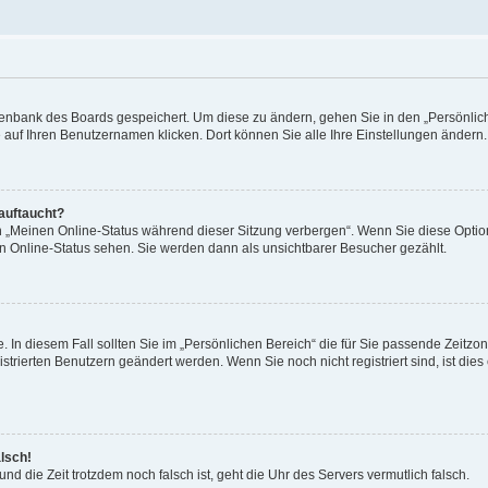
Datenbank des Boards gespeichert. Um diese zu ändern, gehen Sie in den „Persönli
e auf Ihren Benutzernamen klicken. Dort können Sie alle Ihre Einstellungen ändern.
 auftaucht?
on „Meinen Online-Status während dieser Sitzung verbergen“. Wenn Sie diese Optio
en Online-Status sehen. Sie werden dann als unsichtbarer Besucher gezählt.
e. In diesem Fall sollten Sie im „Persönlichen Bereich“ die für Sie passende Zeitzo
gistrierten Benutzern geändert werden. Wenn Sie noch nicht registriert sind, ist dies 
alsch!
und die Zeit trotzdem noch falsch ist, geht die Uhr des Servers vermutlich falsch.