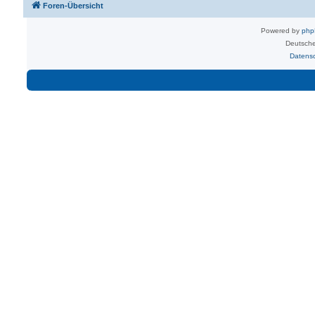
Foren-Übersicht
Powered by
ph
Deutsche
Datens