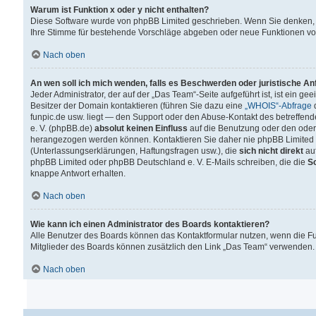
Warum ist Funktion x oder y nicht enthalten?
Diese Software wurde von phpBB Limited geschrieben. Wenn Sie denken, 
Ihre Stimme für bestehende Vorschläge abgeben oder neue Funktionen v
Nach oben
An wen soll ich mich wenden, falls es Beschwerden oder juristische A
Jeder Administrator, der auf der „Das Team“-Seite aufgeführt ist, ist ein g
Besitzer der Domain kontaktieren (führen Sie dazu eine
„WHOIS“-Abfrage
d
funpic.de usw. liegt — den Support oder den Abuse-Kontakt des betreffe
e. V. (phpBB.de)
absolut keinen Einfluss
auf die Benutzung oder den oder
herangezogen werden können. Kontaktieren Sie daher nie phpBB Limited 
(Unterlassungserklärungen, Haftungsfragen usw.), die
sich nicht direkt
auf
phpBB Limited oder phpBB Deutschland e. V. E-Mails schreiben, die die
So
knappe Antwort erhalten.
Nach oben
Wie kann ich einen Administrator des Boards kontaktieren?
Alle Benutzer des Boards können das Kontaktformular nutzen, wenn die Fun
Mitglieder des Boards können zusätzlich den Link „Das Team“ verwenden.
Nach oben