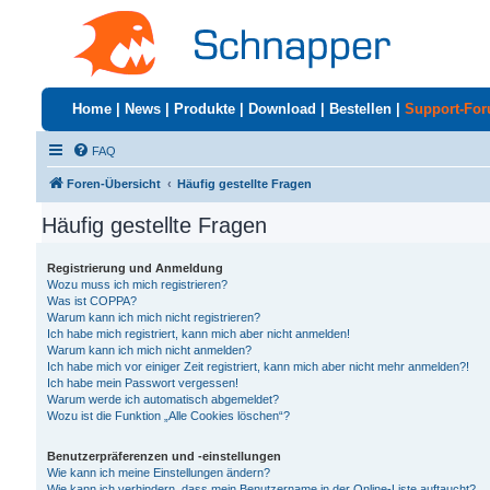
Home
|
News
|
Produkte
|
Download
|
Bestellen
|
Support-Fo
FAQ
Foren-Übersicht
Häufig gestellte Fragen
Häufig gestellte Fragen
Registrierung und Anmeldung
Wozu muss ich mich registrieren?
Was ist COPPA?
Warum kann ich mich nicht registrieren?
Ich habe mich registriert, kann mich aber nicht anmelden!
Warum kann ich mich nicht anmelden?
Ich habe mich vor einiger Zeit registriert, kann mich aber nicht mehr anmelden?!
Ich habe mein Passwort vergessen!
Warum werde ich automatisch abgemeldet?
Wozu ist die Funktion „Alle Cookies löschen“?
Benutzerpräferenzen und -einstellungen
Wie kann ich meine Einstellungen ändern?
Wie kann ich verhindern, dass mein Benutzername in der Online-Liste auftaucht?