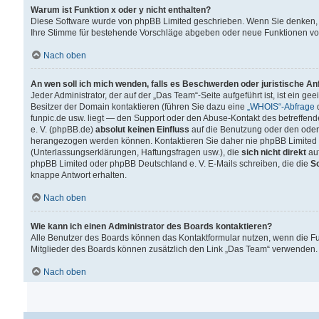
Warum ist Funktion x oder y nicht enthalten?
Diese Software wurde von phpBB Limited geschrieben. Wenn Sie denken, 
Ihre Stimme für bestehende Vorschläge abgeben oder neue Funktionen v
Nach oben
An wen soll ich mich wenden, falls es Beschwerden oder juristische A
Jeder Administrator, der auf der „Das Team“-Seite aufgeführt ist, ist ein g
Besitzer der Domain kontaktieren (führen Sie dazu eine
„WHOIS“-Abfrage
d
funpic.de usw. liegt — den Support oder den Abuse-Kontakt des betreffe
e. V. (phpBB.de)
absolut keinen Einfluss
auf die Benutzung oder den oder
herangezogen werden können. Kontaktieren Sie daher nie phpBB Limited 
(Unterlassungserklärungen, Haftungsfragen usw.), die
sich nicht direkt
auf
phpBB Limited oder phpBB Deutschland e. V. E-Mails schreiben, die die
So
knappe Antwort erhalten.
Nach oben
Wie kann ich einen Administrator des Boards kontaktieren?
Alle Benutzer des Boards können das Kontaktformular nutzen, wenn die Fun
Mitglieder des Boards können zusätzlich den Link „Das Team“ verwenden.
Nach oben