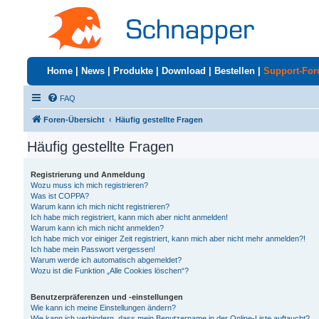
Home
|
News
|
Produkte
|
Download
|
Bestellen
|
Support-Fo
FAQ
Foren-Übersicht
Häufig gestellte Fragen
Häufig gestellte Fragen
Registrierung und Anmeldung
Wozu muss ich mich registrieren?
Was ist COPPA?
Warum kann ich mich nicht registrieren?
Ich habe mich registriert, kann mich aber nicht anmelden!
Warum kann ich mich nicht anmelden?
Ich habe mich vor einiger Zeit registriert, kann mich aber nicht mehr anmelden?!
Ich habe mein Passwort vergessen!
Warum werde ich automatisch abgemeldet?
Wozu ist die Funktion „Alle Cookies löschen“?
Benutzerpräferenzen und -einstellungen
Wie kann ich meine Einstellungen ändern?
Wie kann ich verhindern, dass mein Benutzername in der Online-Liste auftaucht?