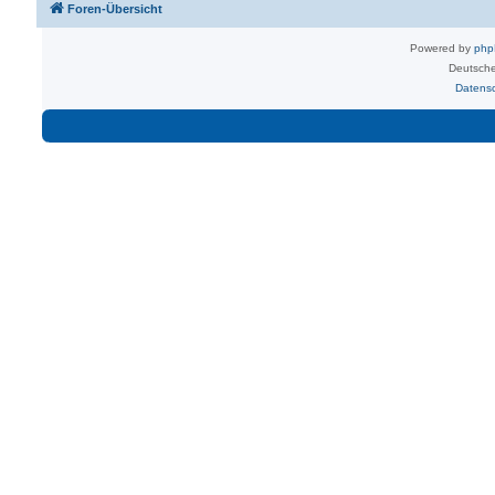
Foren-Übersicht
Powered by
ph
Deutsche
Datens