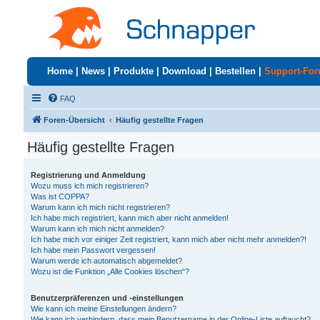
Home
|
News
|
Produkte
|
Download
|
Bestellen
|
Support-Fo
FAQ
Foren-Übersicht
Häufig gestellte Fragen
Häufig gestellte Fragen
Registrierung und Anmeldung
Wozu muss ich mich registrieren?
Was ist COPPA?
Warum kann ich mich nicht registrieren?
Ich habe mich registriert, kann mich aber nicht anmelden!
Warum kann ich mich nicht anmelden?
Ich habe mich vor einiger Zeit registriert, kann mich aber nicht mehr anmelden?!
Ich habe mein Passwort vergessen!
Warum werde ich automatisch abgemeldet?
Wozu ist die Funktion „Alle Cookies löschen“?
Benutzerpräferenzen und -einstellungen
Wie kann ich meine Einstellungen ändern?
Wie kann ich verhindern, dass mein Benutzername in der Online-Liste auftaucht?