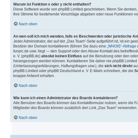
Warum ist Funktion x oder y nicht enthalten?
Diese Software wurde von phpBB Limited geschrieben. Wenn Sie denken, 
Ihre Stimme für bestehende Vorschläge abgeben oder neue Funktionen v
Nach oben
An wen soll ich mich wenden, falls es Beschwerden oder juristische A
Jeder Administrator, der auf der „Das Team“-Seite aufgeführt ist, ist ein g
Besitzer der Domain kontaktieren (führen Sie dazu eine
„WHOIS“-Abfrage
d
funpic.de usw. liegt — den Support oder den Abuse-Kontakt des betreffe
e. V. (phpBB.de)
absolut keinen Einfluss
auf die Benutzung oder den oder
herangezogen werden können. Kontaktieren Sie daher nie phpBB Limited 
(Unterlassungserklärungen, Haftungsfragen usw.), die
sich nicht direkt
auf
phpBB Limited oder phpBB Deutschland e. V. E-Mails schreiben, die die
So
knappe Antwort erhalten.
Nach oben
Wie kann ich einen Administrator des Boards kontaktieren?
Alle Benutzer des Boards können das Kontaktformular nutzen, wenn die Fun
Mitglieder des Boards können zusätzlich den Link „Das Team“ verwenden.
Nach oben