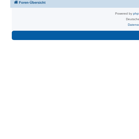
Foren-Übersicht
Powered by
ph
Deutsche
Datens