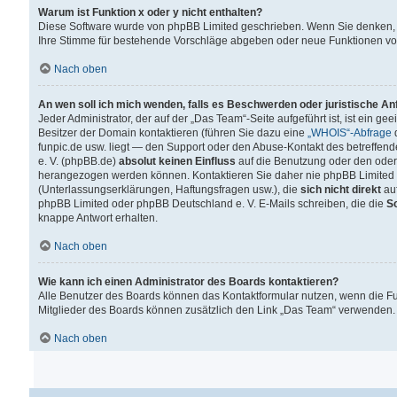
Warum ist Funktion x oder y nicht enthalten?
Diese Software wurde von phpBB Limited geschrieben. Wenn Sie denken, 
Ihre Stimme für bestehende Vorschläge abgeben oder neue Funktionen v
Nach oben
An wen soll ich mich wenden, falls es Beschwerden oder juristische A
Jeder Administrator, der auf der „Das Team“-Seite aufgeführt ist, ist ein g
Besitzer der Domain kontaktieren (führen Sie dazu eine
„WHOIS“-Abfrage
d
funpic.de usw. liegt — den Support oder den Abuse-Kontakt des betreffe
e. V. (phpBB.de)
absolut keinen Einfluss
auf die Benutzung oder den oder
herangezogen werden können. Kontaktieren Sie daher nie phpBB Limited 
(Unterlassungserklärungen, Haftungsfragen usw.), die
sich nicht direkt
auf
phpBB Limited oder phpBB Deutschland e. V. E-Mails schreiben, die die
So
knappe Antwort erhalten.
Nach oben
Wie kann ich einen Administrator des Boards kontaktieren?
Alle Benutzer des Boards können das Kontaktformular nutzen, wenn die Fun
Mitglieder des Boards können zusätzlich den Link „Das Team“ verwenden.
Nach oben