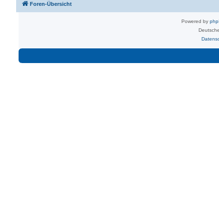
Foren-Übersicht
Powered by
ph
Deutsche
Datens