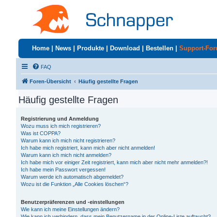
Home
|
News
|
Produkte
|
Download
|
Bestellen
|
Support-Fo
FAQ
Foren-Übersicht
Häufig gestellte Fragen
Häufig gestellte Fragen
Registrierung und Anmeldung
Wozu muss ich mich registrieren?
Was ist COPPA?
Warum kann ich mich nicht registrieren?
Ich habe mich registriert, kann mich aber nicht anmelden!
Warum kann ich mich nicht anmelden?
Ich habe mich vor einiger Zeit registriert, kann mich aber nicht mehr anmelden?!
Ich habe mein Passwort vergessen!
Warum werde ich automatisch abgemeldet?
Wozu ist die Funktion „Alle Cookies löschen“?
Benutzerpräferenzen und -einstellungen
Wie kann ich meine Einstellungen ändern?
Wie kann ich verhindern, dass mein Benutzername in der Online-Liste auftaucht?