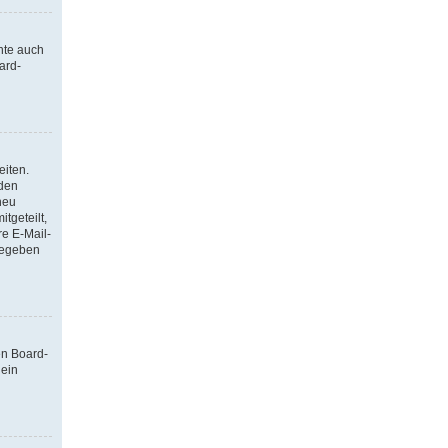
nte auch
ard-
eiten.
 den
neu
tgeteilt,
re E-Mail-
ngegeben
en Board-
 ein