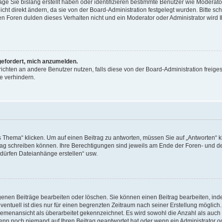
äge Sie bislang erstellt haben oder identifizieren bestimmte Benutzer wie Moderat
t direkt ändern, da sie von der Board-Administration festgelegt wurden. Bitte sc
n Foren dulden dieses Verhalten nicht und ein Moderator oder Administrator wird 
fgefordert, mich anzumelden.
richten an andere Benutzer nutzen, falls diese von der Board-Administration freiges
e verhindern.
hema“ klicken. Um auf einen Beitrag zu antworten, müssen Sie auf „Antworten“ kl
eitrag schreiben können. Ihre Berechtigungen sind jeweils am Ende der Foren- und d
e dürfen Dateianhänge erstellen“ usw.
igenen Beiträge bearbeiten oder löschen. Sie können einen Beitrag bearbeiten, in
entuell ist dies nur für einen begrenzten Zeitraum nach seiner Erstellung möglic
 Themenansicht als überarbeitet gekennzeichnet. Es wird sowohl die Anzahl als auch 
wenn noch niemand auf Ihren Beitrag geantwortet hat oder wenn ein Administrator o