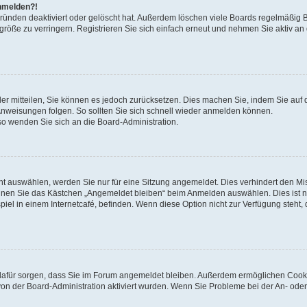
anmelden?!
Gründen deaktiviert oder gelöscht hat. Außerdem löschen viele Boards regelmäßig 
größe zu verringern. Registrieren Sie sich einfach erneut und nehmen Sie aktiv an
eder mitteilen, Sie können es jedoch zurücksetzen. Dies machen Sie, indem Sie auf 
nweisungen folgen. So sollten Sie sich schnell wieder anmelden können.
 so wenden Sie sich an die Board-Administration.
t auswählen, werden Sie nur für eine Sitzung angemeldet. Dies verhindert den M
nnen Sie das Kästchen „Angemeldet bleiben“ beim Anmelden auswählen. Dies ist n
iel in einem Internetcafé, befinden. Wenn diese Option nicht zur Verfügung steht,
ie dafür sorgen, dass Sie im Forum angemeldet bleiben. Außerdem ermöglichen Cook
von der Board-Administration aktiviert wurden. Wenn Sie Probleme bei der An- oder