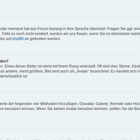
.
t oder niemand hat das Forum bislang in Ihre Sprache übersetzt. Fragen Sie ggf. ei
. Falls es noch nicht existiert, würden wir uns freuen, wenn Sie es übersetzen würd
der auf
phpBB.de
gefunden werden.
rden?
 Eines dieser Bilder ist meist mit Ihrem Rang verknüpft: Oft sind dies Sterne, Käs
s andere, meist größere, Bild wird auch als „Avatar“ bezeichnet. Es handelt sich hi
erschiedlich ist.
er eine der folgenden vier Methoden hinzufügen: Gravatar, Galerie, Remote oder Ho
re benutzen können. Wenn Sie keinen Avatar benutzen können, sollten Sie die Bo