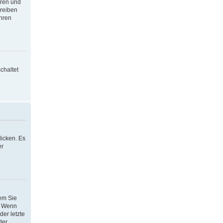
oren und
hreiben
Ihren
chaltet
icken. Es
er
dem Sie
h. Wenn
der letzte
der