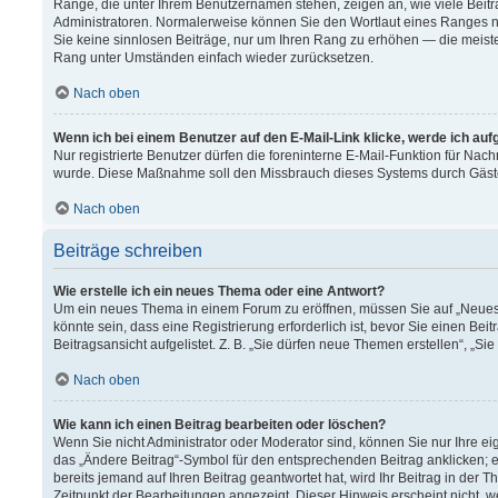
Ränge, die unter Ihrem Benutzernamen stehen, zeigen an, wie viele Beitr
Administratoren. Normalerweise können Sie den Wortlaut eines Ranges nich
Sie keine sinnlosen Beiträge, nur um Ihren Rang zu erhöhen — die meiste
Rang unter Umständen einfach wieder zurücksetzen.
Nach oben
Wenn ich bei einem Benutzer auf den E-Mail-Link klicke, werde ich au
Nur registrierte Benutzer dürfen die foreninterne E-Mail-Funktion für Nach
wurde. Diese Maßnahme soll den Missbrauch dieses Systems durch Gäst
Nach oben
Beiträge schreiben
Wie erstelle ich ein neues Thema oder eine Antwort?
Um ein neues Thema in einem Forum zu eröffnen, müssen Sie auf „Neues T
könnte sein, dass eine Registrierung erforderlich ist, bevor Sie einen B
Beitragsansicht aufgelistet. Z. B. „Sie dürfen neue Themen erstellen“, „Si
Nach oben
Wie kann ich einen Beitrag bearbeiten oder löschen?
Wenn Sie nicht Administrator oder Moderator sind, können Sie nur Ihre e
das „Ändere Beitrag“-Symbol für den entsprechenden Beitrag anklicken; ev
bereits jemand auf Ihren Beitrag geantwortet hat, wird Ihr Beitrag in der
Zeitpunkt der Bearbeitungen angezeigt. Dieser Hinweis erscheint nicht, 