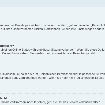
Datenbank des Boards gespeichert. Um diese zu ändern, gehen Sie in den „Persönli
e auf Ihren Benutzernamen klicken. Dort können Sie alle Ihre Einstellungen ändern.
 auftaucht?
on „Meinen Online-Status während dieser Sitzung verbergen“. Wenn Sie diese Optio
en Online-Status sehen. Sie werden dann als unsichtbarer Besucher gezählt.
e. In diesem Fall sollten Sie im „Persönlichen Bereich“ die für Sie passende Zeitzo
gistrierten Benutzern geändert werden. Wenn Sie noch nicht registriert sind, ist dies 
alsch!
und die Zeit trotzdem noch falsch ist, geht die Uhr des Servers vermutlich falsch.