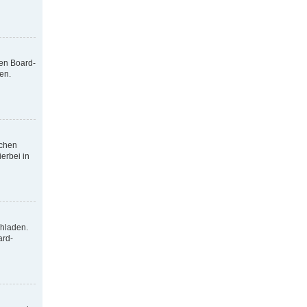
nen Board-
en.
tchen
erbei in
chladen.
ard-