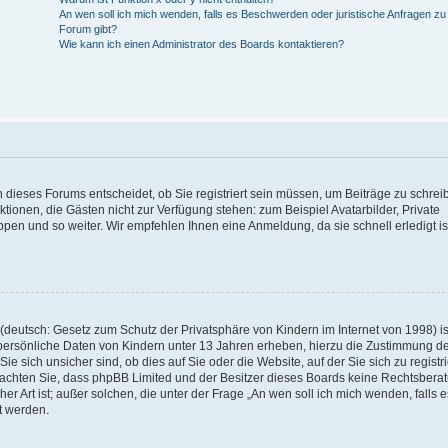
An wen soll ich mich wenden, falls es Beschwerden oder juristische Anfragen z
Forum gibt?
Wie kann ich einen Administrator des Boards kontaktieren?
 dieses Forums entscheidet, ob Sie registriert sein müssen, um Beiträge zu schrei
unktionen, die Gästen nicht zur Verfügung stehen: zum Beispiel Avatarbilder, Private
ppen und so weiter. Wir empfehlen Ihnen eine Anmeldung, da sie schnell erledigt is
deutsch: Gesetz zum Schutz der Privatsphäre von Kindern im Internet von 1998) is
persönliche Daten von Kindern unter 13 Jahren erheben, hierzu die Zustimmung de
sich unsicher sind, ob dies auf Sie oder die Website, auf der Sie sich zu registr
e beachten Sie, dass phpBB Limited und der Besitzer dieses Boards keine Rechtsbera
er Art ist; außer solchen, die unter der Frage „An wen soll ich mich wenden, falls e
t werden.