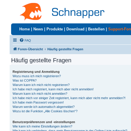
Home
|
News
|
Produkte
|
Download
|
Bestellen
|
Support-Fo
FAQ
Foren-Übersicht
Häufig gestellte Fragen
Häufig gestellte Fragen
Registrierung und Anmeldung
Wozu muss ich mich registrieren?
Was ist COPPA?
Warum kann ich mich nicht registrieren?
Ich habe mich registriert, kann mich aber nicht anmelden!
Warum kann ich mich nicht anmelden?
Ich habe mich vor einiger Zeit registriert, kann mich aber nicht mehr anmelden?!
Ich habe mein Passwort vergessen!
Warum werde ich automatisch abgemeldet?
Wozu ist die Funktion „Alle Cookies löschen“?
Benutzerpräferenzen und -einstellungen
Wie kann ich meine Einstellungen ändern?
Wie kann ich verhindern, dass mein Benutzername in der Online-Liste auftaucht?