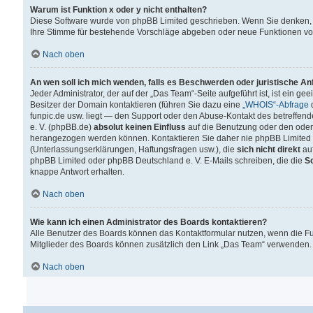
Warum ist Funktion x oder y nicht enthalten?
Diese Software wurde von phpBB Limited geschrieben. Wenn Sie denken, 
Ihre Stimme für bestehende Vorschläge abgeben oder neue Funktionen v
Nach oben
An wen soll ich mich wenden, falls es Beschwerden oder juristische A
Jeder Administrator, der auf der „Das Team“-Seite aufgeführt ist, ist ein g
Besitzer der Domain kontaktieren (führen Sie dazu eine
„WHOIS“-Abfrage
d
funpic.de usw. liegt — den Support oder den Abuse-Kontakt des betreffe
e. V. (phpBB.de)
absolut keinen Einfluss
auf die Benutzung oder den oder
herangezogen werden können. Kontaktieren Sie daher nie phpBB Limited 
(Unterlassungserklärungen, Haftungsfragen usw.), die
sich nicht direkt
auf
phpBB Limited oder phpBB Deutschland e. V. E-Mails schreiben, die die
So
knappe Antwort erhalten.
Nach oben
Wie kann ich einen Administrator des Boards kontaktieren?
Alle Benutzer des Boards können das Kontaktformular nutzen, wenn die Fun
Mitglieder des Boards können zusätzlich den Link „Das Team“ verwenden.
Nach oben