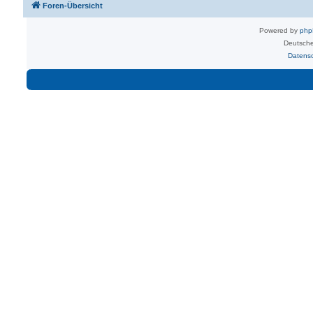
Foren-Übersicht
Powered by
ph
Deutsche
Datens