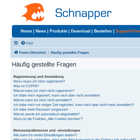
Home
|
News
|
Produkte
|
Download
|
Bestellen
|
Support-Fo
FAQ
Foren-Übersicht
Häufig gestellte Fragen
Häufig gestellte Fragen
Registrierung und Anmeldung
Wozu muss ich mich registrieren?
Was ist COPPA?
Warum kann ich mich nicht registrieren?
Ich habe mich registriert, kann mich aber nicht anmelden!
Warum kann ich mich nicht anmelden?
Ich habe mich vor einiger Zeit registriert, kann mich aber nicht mehr anmelden?!
Ich habe mein Passwort vergessen!
Warum werde ich automatisch abgemeldet?
Wozu ist die Funktion „Alle Cookies löschen“?
Benutzerpräferenzen und -einstellungen
Wie kann ich meine Einstellungen ändern?
Wie kann ich verhindern, dass mein Benutzername in der Online-Liste auftaucht?