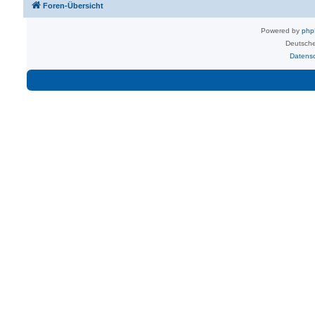
Foren-Übersicht
Powered by
ph
Deutsche
Datens