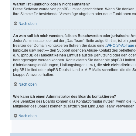
Warum ist Funktion x oder y nicht enthalten?
Diese Software wurde von phpBB Limited geschrieben. Wenn Sie denken, 
Ihre Stimme für bestehende Vorschläge abgeben oder neue Funktionen v
Nach oben
An wen soll ich mich wenden, falls es Beschwerden oder juristische A
Jeder Administrator, der auf der „Das Team“-Seite aufgeführt ist, ist ein g
Besitzer der Domain kontaktieren (führen Sie dazu eine
„WHOIS“-Abfrage
d
funpic.de usw. liegt — den Support oder den Abuse-Kontakt des betreffe
e. V. (phpBB.de)
absolut keinen Einfluss
auf die Benutzung oder den oder
herangezogen werden können. Kontaktieren Sie daher nie phpBB Limited 
(Unterlassungserklärungen, Haftungsfragen usw.), die
sich nicht direkt
auf
phpBB Limited oder phpBB Deutschland e. V. E-Mails schreiben, die die
So
knappe Antwort erhalten.
Nach oben
Wie kann ich einen Administrator des Boards kontaktieren?
Alle Benutzer des Boards können das Kontaktformular nutzen, wenn die Fun
Mitglieder des Boards können zusätzlich den Link „Das Team“ verwenden.
Nach oben