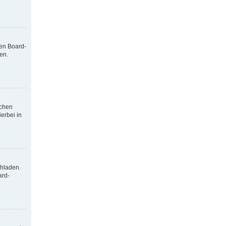
nen Board-
en.
tchen
erbei in
chladen.
ard-