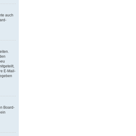
nte auch
ard-
eiten.
 den
neu
tgeteilt,
re E-Mail-
ngegeben
en Board-
 ein