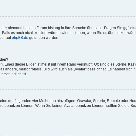
.
t oder niemand hat das Forum bislang in Ihre Sprache übersetzt. Fragen Sie ggf. ei
. Falls es noch nicht existiert, würden wir uns freuen, wenn Sie es übersetzen würd
der auf
phpBB.de
gefunden werden.
rden?
 Eines dieser Bilder ist meist mit Ihrem Rang verknüpft: Oft sind dies Sterne, Käs
s andere, meist größere, Bild wird auch als „Avatar“ bezeichnet. Es handelt sich hi
erschiedlich ist.
er eine der folgenden vier Methoden hinzufügen: Gravatar, Galerie, Remote oder Ho
re benutzen können. Wenn Sie keinen Avatar benutzen können, sollten Sie die Bo