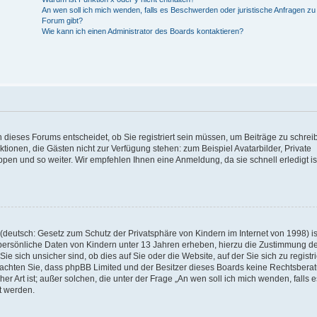
An wen soll ich mich wenden, falls es Beschwerden oder juristische Anfragen z
Forum gibt?
Wie kann ich einen Administrator des Boards kontaktieren?
 dieses Forums entscheidet, ob Sie registriert sein müssen, um Beiträge zu schrei
unktionen, die Gästen nicht zur Verfügung stehen: zum Beispiel Avatarbilder, Private
ppen und so weiter. Wir empfehlen Ihnen eine Anmeldung, da sie schnell erledigt is
deutsch: Gesetz zum Schutz der Privatsphäre von Kindern im Internet von 1998) is
persönliche Daten von Kindern unter 13 Jahren erheben, hierzu die Zustimmung de
sich unsicher sind, ob dies auf Sie oder die Website, auf der Sie sich zu registr
e beachten Sie, dass phpBB Limited und der Besitzer dieses Boards keine Rechtsbera
er Art ist; außer solchen, die unter der Frage „An wen soll ich mich wenden, falls e
t werden.