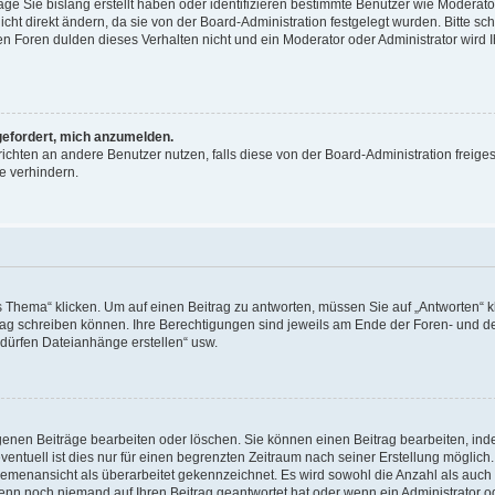
äge Sie bislang erstellt haben oder identifizieren bestimmte Benutzer wie Moderat
t direkt ändern, da sie von der Board-Administration festgelegt wurden. Bitte sc
n Foren dulden dieses Verhalten nicht und ein Moderator oder Administrator wird 
fgefordert, mich anzumelden.
richten an andere Benutzer nutzen, falls diese von der Board-Administration freiges
e verhindern.
hema“ klicken. Um auf einen Beitrag zu antworten, müssen Sie auf „Antworten“ kl
eitrag schreiben können. Ihre Berechtigungen sind jeweils am Ende der Foren- und d
e dürfen Dateianhänge erstellen“ usw.
igenen Beiträge bearbeiten oder löschen. Sie können einen Beitrag bearbeiten, in
entuell ist dies nur für einen begrenzten Zeitraum nach seiner Erstellung möglic
 Themenansicht als überarbeitet gekennzeichnet. Es wird sowohl die Anzahl als auch 
wenn noch niemand auf Ihren Beitrag geantwortet hat oder wenn ein Administrator o