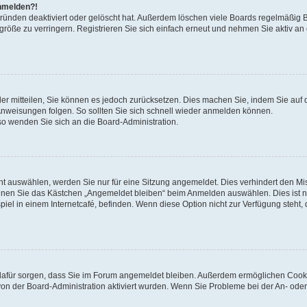
anmelden?!
Gründen deaktiviert oder gelöscht hat. Außerdem löschen viele Boards regelmäßig 
größe zu verringern. Registrieren Sie sich einfach erneut und nehmen Sie aktiv an
eder mitteilen, Sie können es jedoch zurücksetzen. Dies machen Sie, indem Sie auf 
nweisungen folgen. So sollten Sie sich schnell wieder anmelden können.
 so wenden Sie sich an die Board-Administration.
t auswählen, werden Sie nur für eine Sitzung angemeldet. Dies verhindert den M
nnen Sie das Kästchen „Angemeldet bleiben“ beim Anmelden auswählen. Dies ist n
iel in einem Internetcafé, befinden. Wenn diese Option nicht zur Verfügung steht,
ie dafür sorgen, dass Sie im Forum angemeldet bleiben. Außerdem ermöglichen Cook
von der Board-Administration aktiviert wurden. Wenn Sie Probleme bei der An- oder