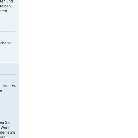
oren und
hreiben
Ihren
chaltet
icken. Es
er
dem Sie
h. Wenn
der letzte
der