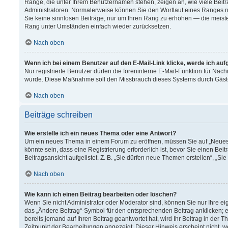
Ränge, die unter Ihrem Benutzernamen stehen, zeigen an, wie viele Beitr
Administratoren. Normalerweise können Sie den Wortlaut eines Ranges nich
Sie keine sinnlosen Beiträge, nur um Ihren Rang zu erhöhen — die meiste
Rang unter Umständen einfach wieder zurücksetzen.
Nach oben
Wenn ich bei einem Benutzer auf den E-Mail-Link klicke, werde ich au
Nur registrierte Benutzer dürfen die foreninterne E-Mail-Funktion für Nach
wurde. Diese Maßnahme soll den Missbrauch dieses Systems durch Gäst
Nach oben
Beiträge schreiben
Wie erstelle ich ein neues Thema oder eine Antwort?
Um ein neues Thema in einem Forum zu eröffnen, müssen Sie auf „Neues T
könnte sein, dass eine Registrierung erforderlich ist, bevor Sie einen B
Beitragsansicht aufgelistet. Z. B. „Sie dürfen neue Themen erstellen“, „Si
Nach oben
Wie kann ich einen Beitrag bearbeiten oder löschen?
Wenn Sie nicht Administrator oder Moderator sind, können Sie nur Ihre e
das „Ändere Beitrag“-Symbol für den entsprechenden Beitrag anklicken; ev
bereits jemand auf Ihren Beitrag geantwortet hat, wird Ihr Beitrag in der
Zeitpunkt der Bearbeitungen angezeigt. Dieser Hinweis erscheint nicht, 