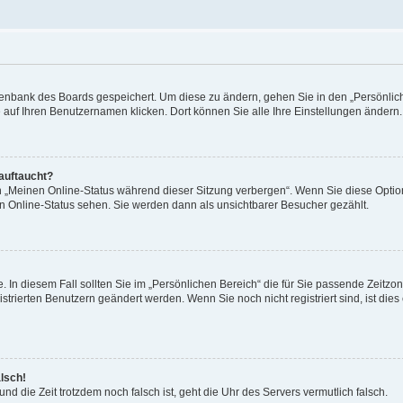
Datenbank des Boards gespeichert. Um diese zu ändern, gehen Sie in den „Persönli
e auf Ihren Benutzernamen klicken. Dort können Sie alle Ihre Einstellungen ändern.
 auftaucht?
on „Meinen Online-Status während dieser Sitzung verbergen“. Wenn Sie diese Optio
en Online-Status sehen. Sie werden dann als unsichtbarer Besucher gezählt.
e. In diesem Fall sollten Sie im „Persönlichen Bereich“ die für Sie passende Zeitzo
gistrierten Benutzern geändert werden. Wenn Sie noch nicht registriert sind, ist dies 
alsch!
und die Zeit trotzdem noch falsch ist, geht die Uhr des Servers vermutlich falsch.