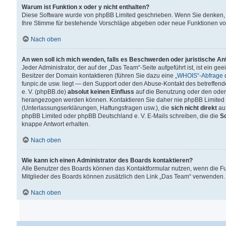
Warum ist Funktion x oder y nicht enthalten?
Diese Software wurde von phpBB Limited geschrieben. Wenn Sie denken, 
Ihre Stimme für bestehende Vorschläge abgeben oder neue Funktionen v
Nach oben
An wen soll ich mich wenden, falls es Beschwerden oder juristische A
Jeder Administrator, der auf der „Das Team“-Seite aufgeführt ist, ist ein g
Besitzer der Domain kontaktieren (führen Sie dazu eine
„WHOIS“-Abfrage
d
funpic.de usw. liegt — den Support oder den Abuse-Kontakt des betreffe
e. V. (phpBB.de)
absolut keinen Einfluss
auf die Benutzung oder den oder
herangezogen werden können. Kontaktieren Sie daher nie phpBB Limited 
(Unterlassungserklärungen, Haftungsfragen usw.), die
sich nicht direkt
auf
phpBB Limited oder phpBB Deutschland e. V. E-Mails schreiben, die die
So
knappe Antwort erhalten.
Nach oben
Wie kann ich einen Administrator des Boards kontaktieren?
Alle Benutzer des Boards können das Kontaktformular nutzen, wenn die Fun
Mitglieder des Boards können zusätzlich den Link „Das Team“ verwenden.
Nach oben