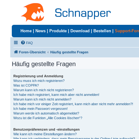
Home
|
News
|
Produkte
|
Download
|
Bestellen
|
Support-Fo
FAQ
Foren-Übersicht
Häufig gestellte Fragen
Häufig gestellte Fragen
Registrierung und Anmeldung
Wozu muss ich mich registrieren?
Was ist COPPA?
Warum kann ich mich nicht registrieren?
Ich habe mich registriert, kann mich aber nicht anmelden!
Warum kann ich mich nicht anmelden?
Ich habe mich vor einiger Zeit registriert, kann mich aber nicht mehr anmelden?!
Ich habe mein Passwort vergessen!
Warum werde ich automatisch abgemeldet?
Wozu ist die Funktion „Alle Cookies löschen“?
Benutzerpräferenzen und -einstellungen
Wie kann ich meine Einstellungen ändern?
Wie kann ich verhindern, dass mein Benutzername in der Online-Liste auftaucht?