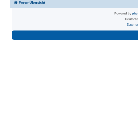
Foren-Übersicht
Powered by
ph
Deutsche
Datens