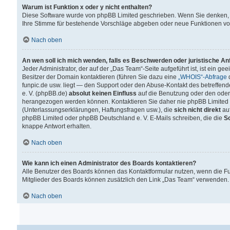
Warum ist Funktion x oder y nicht enthalten?
Diese Software wurde von phpBB Limited geschrieben. Wenn Sie denken, 
Ihre Stimme für bestehende Vorschläge abgeben oder neue Funktionen v
Nach oben
An wen soll ich mich wenden, falls es Beschwerden oder juristische A
Jeder Administrator, der auf der „Das Team“-Seite aufgeführt ist, ist ein g
Besitzer der Domain kontaktieren (führen Sie dazu eine
„WHOIS“-Abfrage
d
funpic.de usw. liegt — den Support oder den Abuse-Kontakt des betreffe
e. V. (phpBB.de)
absolut keinen Einfluss
auf die Benutzung oder den oder
herangezogen werden können. Kontaktieren Sie daher nie phpBB Limited 
(Unterlassungserklärungen, Haftungsfragen usw.), die
sich nicht direkt
auf
phpBB Limited oder phpBB Deutschland e. V. E-Mails schreiben, die die
So
knappe Antwort erhalten.
Nach oben
Wie kann ich einen Administrator des Boards kontaktieren?
Alle Benutzer des Boards können das Kontaktformular nutzen, wenn die Fun
Mitglieder des Boards können zusätzlich den Link „Das Team“ verwenden.
Nach oben