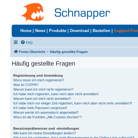
Home
|
News
|
Produkte
|
Download
|
Bestellen
|
Support-Fo
FAQ
Foren-Übersicht
Häufig gestellte Fragen
Häufig gestellte Fragen
Registrierung und Anmeldung
Wozu muss ich mich registrieren?
Was ist COPPA?
Warum kann ich mich nicht registrieren?
Ich habe mich registriert, kann mich aber nicht anmelden!
Warum kann ich mich nicht anmelden?
Ich habe mich vor einiger Zeit registriert, kann mich aber nicht mehr anmelden?!
Ich habe mein Passwort vergessen!
Warum werde ich automatisch abgemeldet?
Wozu ist die Funktion „Alle Cookies löschen“?
Benutzerpräferenzen und -einstellungen
Wie kann ich meine Einstellungen ändern?
Wie kann ich verhindern, dass mein Benutzername in der Online-Liste auftaucht?