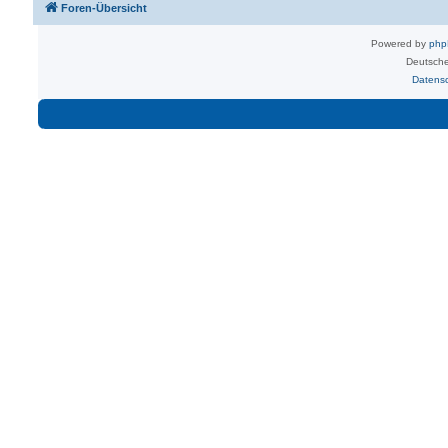
Foren-Übersicht
Powered by
ph
Deutsche
Datens