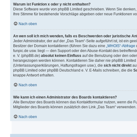
Warum ist Funktion x oder y nicht enthalten?
Diese Software wurde von phpBB Limited geschrieben. Wenn Sie denken, 
Ihre Stimme für bestehende Vorschläge abgeben oder neue Funktionen v
Nach oben
An wen soll ich mich wenden, falls es Beschwerden oder juristische A
Jeder Administrator, der auf der „Das Team“-Seite aufgeführt ist, ist ein g
Besitzer der Domain kontaktieren (führen Sie dazu eine
„WHOIS“-Abfrage
d
funpic.de usw. liegt — den Support oder den Abuse-Kontakt des betreffe
e. V. (phpBB.de)
absolut keinen Einfluss
auf die Benutzung oder den oder
herangezogen werden können. Kontaktieren Sie daher nie phpBB Limited 
(Unterlassungserklärungen, Haftungsfragen usw.), die
sich nicht direkt
auf
phpBB Limited oder phpBB Deutschland e. V. E-Mails schreiben, die die
So
knappe Antwort erhalten.
Nach oben
Wie kann ich einen Administrator des Boards kontaktieren?
Alle Benutzer des Boards können das Kontaktformular nutzen, wenn die Fun
Mitglieder des Boards können zusätzlich den Link „Das Team“ verwenden.
Nach oben