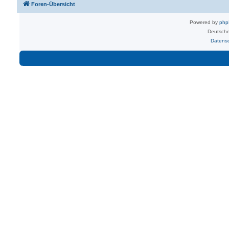
Foren-Übersicht
Powered by
ph
Deutsche
Datens