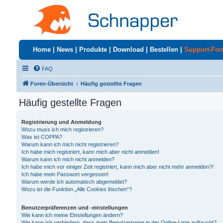
Home
|
News
|
Produkte
|
Download
|
Bestellen
|
Support-Fo
FAQ
Foren-Übersicht
Häufig gestellte Fragen
Häufig gestellte Fragen
Registrierung und Anmeldung
Wozu muss ich mich registrieren?
Was ist COPPA?
Warum kann ich mich nicht registrieren?
Ich habe mich registriert, kann mich aber nicht anmelden!
Warum kann ich mich nicht anmelden?
Ich habe mich vor einiger Zeit registriert, kann mich aber nicht mehr anmelden?!
Ich habe mein Passwort vergessen!
Warum werde ich automatisch abgemeldet?
Wozu ist die Funktion „Alle Cookies löschen“?
Benutzerpräferenzen und -einstellungen
Wie kann ich meine Einstellungen ändern?
Wie kann ich verhindern, dass mein Benutzername in der Online-Liste auftaucht?