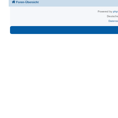
Foren-Übersicht
Powered by
ph
Deutsche
Datens