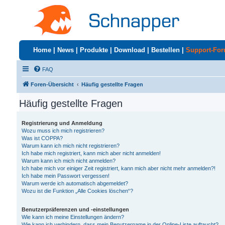
Home
|
News
|
Produkte
|
Download
|
Bestellen
|
Support-Fo
FAQ
Foren-Übersicht
Häufig gestellte Fragen
Häufig gestellte Fragen
Registrierung und Anmeldung
Wozu muss ich mich registrieren?
Was ist COPPA?
Warum kann ich mich nicht registrieren?
Ich habe mich registriert, kann mich aber nicht anmelden!
Warum kann ich mich nicht anmelden?
Ich habe mich vor einiger Zeit registriert, kann mich aber nicht mehr anmelden?!
Ich habe mein Passwort vergessen!
Warum werde ich automatisch abgemeldet?
Wozu ist die Funktion „Alle Cookies löschen“?
Benutzerpräferenzen und -einstellungen
Wie kann ich meine Einstellungen ändern?
Wie kann ich verhindern, dass mein Benutzername in der Online-Liste auftaucht?