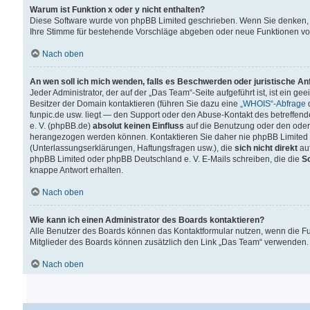
Warum ist Funktion x oder y nicht enthalten?
Diese Software wurde von phpBB Limited geschrieben. Wenn Sie denken, 
Ihre Stimme für bestehende Vorschläge abgeben oder neue Funktionen v
Nach oben
An wen soll ich mich wenden, falls es Beschwerden oder juristische A
Jeder Administrator, der auf der „Das Team“-Seite aufgeführt ist, ist ein g
Besitzer der Domain kontaktieren (führen Sie dazu eine
„WHOIS“-Abfrage
d
funpic.de usw. liegt — den Support oder den Abuse-Kontakt des betreffe
e. V. (phpBB.de)
absolut keinen Einfluss
auf die Benutzung oder den oder
herangezogen werden können. Kontaktieren Sie daher nie phpBB Limited 
(Unterlassungserklärungen, Haftungsfragen usw.), die
sich nicht direkt
auf
phpBB Limited oder phpBB Deutschland e. V. E-Mails schreiben, die die
So
knappe Antwort erhalten.
Nach oben
Wie kann ich einen Administrator des Boards kontaktieren?
Alle Benutzer des Boards können das Kontaktformular nutzen, wenn die Fun
Mitglieder des Boards können zusätzlich den Link „Das Team“ verwenden.
Nach oben