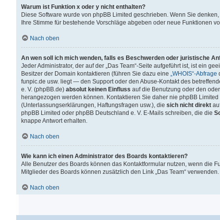
Warum ist Funktion x oder y nicht enthalten?
Diese Software wurde von phpBB Limited geschrieben. Wenn Sie denken, 
Ihre Stimme für bestehende Vorschläge abgeben oder neue Funktionen v
Nach oben
An wen soll ich mich wenden, falls es Beschwerden oder juristische A
Jeder Administrator, der auf der „Das Team“-Seite aufgeführt ist, ist ein g
Besitzer der Domain kontaktieren (führen Sie dazu eine
„WHOIS“-Abfrage
d
funpic.de usw. liegt — den Support oder den Abuse-Kontakt des betreffe
e. V. (phpBB.de)
absolut keinen Einfluss
auf die Benutzung oder den oder
herangezogen werden können. Kontaktieren Sie daher nie phpBB Limited 
(Unterlassungserklärungen, Haftungsfragen usw.), die
sich nicht direkt
auf
phpBB Limited oder phpBB Deutschland e. V. E-Mails schreiben, die die
So
knappe Antwort erhalten.
Nach oben
Wie kann ich einen Administrator des Boards kontaktieren?
Alle Benutzer des Boards können das Kontaktformular nutzen, wenn die Fun
Mitglieder des Boards können zusätzlich den Link „Das Team“ verwenden.
Nach oben