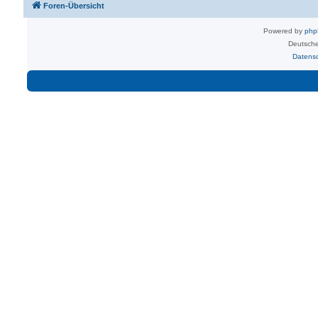
Foren-Übersicht
Powered by
ph
Deutsche
Datens