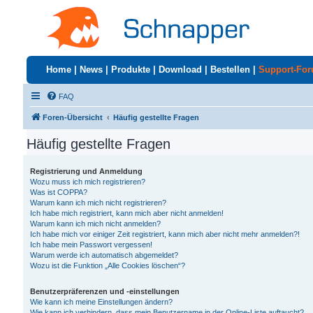
Home
|
News
|
Produkte
|
Download
|
Bestellen
|
Support-Fo
FAQ
Foren-Übersicht
Häufig gestellte Fragen
Häufig gestellte Fragen
Registrierung und Anmeldung
Wozu muss ich mich registrieren?
Was ist COPPA?
Warum kann ich mich nicht registrieren?
Ich habe mich registriert, kann mich aber nicht anmelden!
Warum kann ich mich nicht anmelden?
Ich habe mich vor einiger Zeit registriert, kann mich aber nicht mehr anmelden?!
Ich habe mein Passwort vergessen!
Warum werde ich automatisch abgemeldet?
Wozu ist die Funktion „Alle Cookies löschen“?
Benutzerpräferenzen und -einstellungen
Wie kann ich meine Einstellungen ändern?
Wie kann ich verhindern, dass mein Benutzername in der Online-Liste auftaucht?