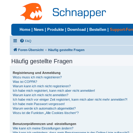
Home
|
News
|
Produkte
|
Download
|
Bestellen
|
Support-Fo
FAQ
Foren-Übersicht
Häufig gestellte Fragen
Häufig gestellte Fragen
Registrierung und Anmeldung
Wozu muss ich mich registrieren?
Was ist COPPA?
Warum kann ich mich nicht registrieren?
Ich habe mich registriert, kann mich aber nicht anmelden!
Warum kann ich mich nicht anmelden?
Ich habe mich vor einiger Zeit registriert, kann mich aber nicht mehr anmelden?!
Ich habe mein Passwort vergessen!
Warum werde ich automatisch abgemeldet?
Wozu ist die Funktion „Alle Cookies löschen“?
Benutzerpräferenzen und -einstellungen
Wie kann ich meine Einstellungen ändern?
Wie kann ich verhindern, dass mein Benutzername in der Online-Liste auftaucht?