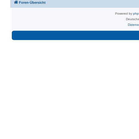
Foren-Übersicht
Powered by
ph
Deutsche
Datens