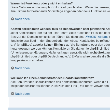
Warum ist Funktion x oder y nicht enthalten?
Diese Software wurde von phpBB Limited geschrieben. Wenn Sie denken, 
Ihre Stimme für bestehende Vorschläge abgeben oder neue Funktionen v
Nach oben
An wen soll ich mich wenden, falls es Beschwerden oder juristische A
Jeder Administrator, der auf der „Das Team“-Seite aufgeführt ist, ist ein g
Besitzer der Domain kontaktieren (führen Sie dazu eine
„WHOIS“-Abfrage
d
funpic.de usw. liegt — den Support oder den Abuse-Kontakt des betreffe
e. V. (phpBB.de)
absolut keinen Einfluss
auf die Benutzung oder den oder
herangezogen werden können. Kontaktieren Sie daher nie phpBB Limited 
(Unterlassungserklärungen, Haftungsfragen usw.), die
sich nicht direkt
auf
phpBB Limited oder phpBB Deutschland e. V. E-Mails schreiben, die die
So
knappe Antwort erhalten.
Nach oben
Wie kann ich einen Administrator des Boards kontaktieren?
Alle Benutzer des Boards können das Kontaktformular nutzen, wenn die Fun
Mitglieder des Boards können zusätzlich den Link „Das Team“ verwenden.
Nach oben