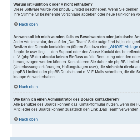
Warum ist Funktion x oder y nicht enthalten?
Diese Software wurde von phpBB Limited geschrieben. Wenn Sie denken, 
Ihre Stimme für bestehende Vorschläge abgeben oder neue Funktionen v
Nach oben
An wen soll ich mich wenden, falls es Beschwerden oder juristische A
Jeder Administrator, der auf der „Das Team“-Seite aufgeführt ist, ist ein g
Besitzer der Domain kontaktieren (führen Sie dazu eine
„WHOIS“-Abfrage
d
funpic.de usw. liegt — den Support oder den Abuse-Kontakt des betreffe
e. V. (phpBB.de)
absolut keinen Einfluss
auf die Benutzung oder den oder
herangezogen werden können. Kontaktieren Sie daher nie phpBB Limited 
(Unterlassungserklärungen, Haftungsfragen usw.), die
sich nicht direkt
auf
phpBB Limited oder phpBB Deutschland e. V. E-Mails schreiben, die die
So
knappe Antwort erhalten.
Nach oben
Wie kann ich einen Administrator des Boards kontaktieren?
Alle Benutzer des Boards können das Kontaktformular nutzen, wenn die Fun
Mitglieder des Boards können zusätzlich den Link „Das Team“ verwenden.
Nach oben