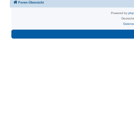
Foren-Übersicht
Powered by
ph
Deutsche
Datens