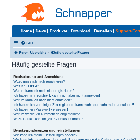
Home
|
News
|
Produkte
|
Download
|
Bestellen
|
Support-Fo
FAQ
Foren-Übersicht
Häufig gestellte Fragen
Häufig gestellte Fragen
Registrierung und Anmeldung
Wozu muss ich mich registrieren?
Was ist COPPA?
Warum kann ich mich nicht registrieren?
Ich habe mich registriert, kann mich aber nicht anmelden!
Warum kann ich mich nicht anmelden?
Ich habe mich vor einiger Zeit registriert, kann mich aber nicht mehr anmelden?!
Ich habe mein Passwort vergessen!
Warum werde ich automatisch abgemeldet?
Wozu ist die Funktion „Alle Cookies löschen“?
Benutzerpräferenzen und -einstellungen
Wie kann ich meine Einstellungen ändern?
Wie kann ich verhindern, dass mein Benutzername in der Online-Liste auftaucht?