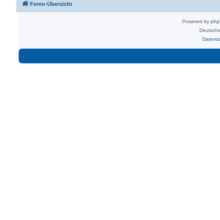
Foren-Übersicht
Powered by
ph
Deutsche
Datens