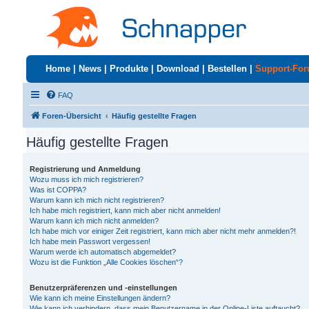
Home
|
News
|
Produkte
|
Download
|
Bestellen
|
Support-Fo
FAQ
Foren-Übersicht
Häufig gestellte Fragen
Häufig gestellte Fragen
Registrierung und Anmeldung
Wozu muss ich mich registrieren?
Was ist COPPA?
Warum kann ich mich nicht registrieren?
Ich habe mich registriert, kann mich aber nicht anmelden!
Warum kann ich mich nicht anmelden?
Ich habe mich vor einiger Zeit registriert, kann mich aber nicht mehr anmelden?!
Ich habe mein Passwort vergessen!
Warum werde ich automatisch abgemeldet?
Wozu ist die Funktion „Alle Cookies löschen“?
Benutzerpräferenzen und -einstellungen
Wie kann ich meine Einstellungen ändern?
Wie kann ich verhindern, dass mein Benutzername in der Online-Liste auftaucht?