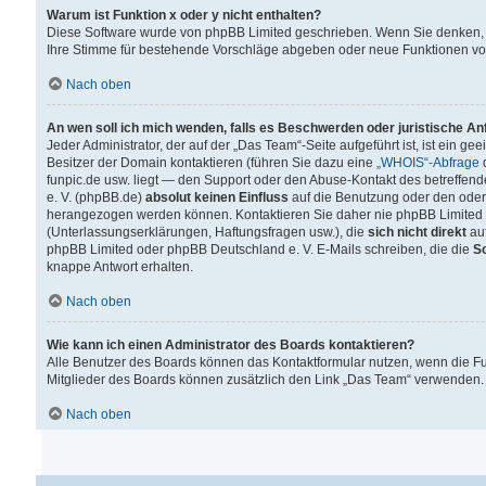
Warum ist Funktion x oder y nicht enthalten?
Diese Software wurde von phpBB Limited geschrieben. Wenn Sie denken, 
Ihre Stimme für bestehende Vorschläge abgeben oder neue Funktionen v
Nach oben
An wen soll ich mich wenden, falls es Beschwerden oder juristische A
Jeder Administrator, der auf der „Das Team“-Seite aufgeführt ist, ist ein g
Besitzer der Domain kontaktieren (führen Sie dazu eine
„WHOIS“-Abfrage
d
funpic.de usw. liegt — den Support oder den Abuse-Kontakt des betreffe
e. V. (phpBB.de)
absolut keinen Einfluss
auf die Benutzung oder den oder
herangezogen werden können. Kontaktieren Sie daher nie phpBB Limited 
(Unterlassungserklärungen, Haftungsfragen usw.), die
sich nicht direkt
auf
phpBB Limited oder phpBB Deutschland e. V. E-Mails schreiben, die die
So
knappe Antwort erhalten.
Nach oben
Wie kann ich einen Administrator des Boards kontaktieren?
Alle Benutzer des Boards können das Kontaktformular nutzen, wenn die Fun
Mitglieder des Boards können zusätzlich den Link „Das Team“ verwenden.
Nach oben