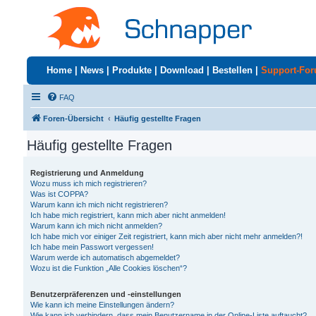
Home
|
News
|
Produkte
|
Download
|
Bestellen
|
Support-Fo
FAQ
Foren-Übersicht
Häufig gestellte Fragen
Häufig gestellte Fragen
Registrierung und Anmeldung
Wozu muss ich mich registrieren?
Was ist COPPA?
Warum kann ich mich nicht registrieren?
Ich habe mich registriert, kann mich aber nicht anmelden!
Warum kann ich mich nicht anmelden?
Ich habe mich vor einiger Zeit registriert, kann mich aber nicht mehr anmelden?!
Ich habe mein Passwort vergessen!
Warum werde ich automatisch abgemeldet?
Wozu ist die Funktion „Alle Cookies löschen“?
Benutzerpräferenzen und -einstellungen
Wie kann ich meine Einstellungen ändern?
Wie kann ich verhindern, dass mein Benutzername in der Online-Liste auftaucht?