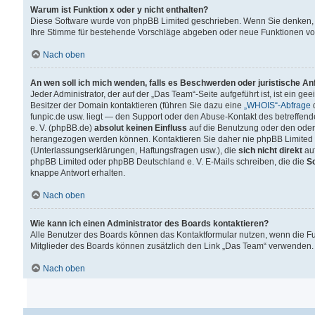
Warum ist Funktion x oder y nicht enthalten?
Diese Software wurde von phpBB Limited geschrieben. Wenn Sie denken, 
Ihre Stimme für bestehende Vorschläge abgeben oder neue Funktionen v
Nach oben
An wen soll ich mich wenden, falls es Beschwerden oder juristische A
Jeder Administrator, der auf der „Das Team“-Seite aufgeführt ist, ist ein g
Besitzer der Domain kontaktieren (führen Sie dazu eine
„WHOIS“-Abfrage
d
funpic.de usw. liegt — den Support oder den Abuse-Kontakt des betreffe
e. V. (phpBB.de)
absolut keinen Einfluss
auf die Benutzung oder den oder
herangezogen werden können. Kontaktieren Sie daher nie phpBB Limited 
(Unterlassungserklärungen, Haftungsfragen usw.), die
sich nicht direkt
auf
phpBB Limited oder phpBB Deutschland e. V. E-Mails schreiben, die die
So
knappe Antwort erhalten.
Nach oben
Wie kann ich einen Administrator des Boards kontaktieren?
Alle Benutzer des Boards können das Kontaktformular nutzen, wenn die Fun
Mitglieder des Boards können zusätzlich den Link „Das Team“ verwenden.
Nach oben