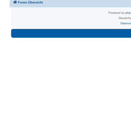
Foren-Übersicht
Powered by
ph
Deutsche
Datens