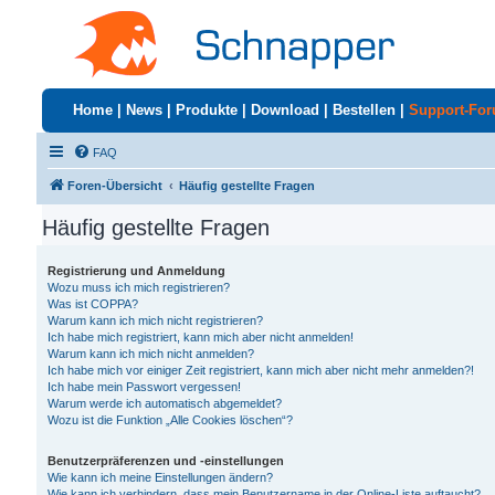
Home
|
News
|
Produkte
|
Download
|
Bestellen
|
Support-Fo
FAQ
Foren-Übersicht
Häufig gestellte Fragen
Häufig gestellte Fragen
Registrierung und Anmeldung
Wozu muss ich mich registrieren?
Was ist COPPA?
Warum kann ich mich nicht registrieren?
Ich habe mich registriert, kann mich aber nicht anmelden!
Warum kann ich mich nicht anmelden?
Ich habe mich vor einiger Zeit registriert, kann mich aber nicht mehr anmelden?!
Ich habe mein Passwort vergessen!
Warum werde ich automatisch abgemeldet?
Wozu ist die Funktion „Alle Cookies löschen“?
Benutzerpräferenzen und -einstellungen
Wie kann ich meine Einstellungen ändern?
Wie kann ich verhindern, dass mein Benutzername in der Online-Liste auftaucht?