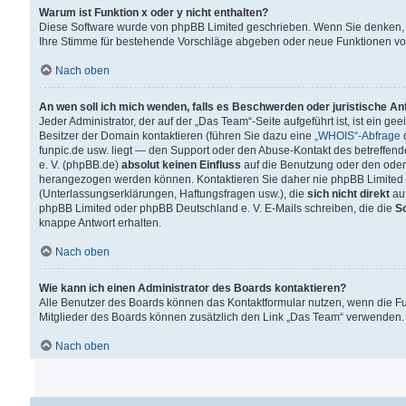
Warum ist Funktion x oder y nicht enthalten?
Diese Software wurde von phpBB Limited geschrieben. Wenn Sie denken, 
Ihre Stimme für bestehende Vorschläge abgeben oder neue Funktionen v
Nach oben
An wen soll ich mich wenden, falls es Beschwerden oder juristische A
Jeder Administrator, der auf der „Das Team“-Seite aufgeführt ist, ist ein g
Besitzer der Domain kontaktieren (führen Sie dazu eine
„WHOIS“-Abfrage
d
funpic.de usw. liegt — den Support oder den Abuse-Kontakt des betreffe
e. V. (phpBB.de)
absolut keinen Einfluss
auf die Benutzung oder den oder
herangezogen werden können. Kontaktieren Sie daher nie phpBB Limited 
(Unterlassungserklärungen, Haftungsfragen usw.), die
sich nicht direkt
auf
phpBB Limited oder phpBB Deutschland e. V. E-Mails schreiben, die die
So
knappe Antwort erhalten.
Nach oben
Wie kann ich einen Administrator des Boards kontaktieren?
Alle Benutzer des Boards können das Kontaktformular nutzen, wenn die Fun
Mitglieder des Boards können zusätzlich den Link „Das Team“ verwenden.
Nach oben