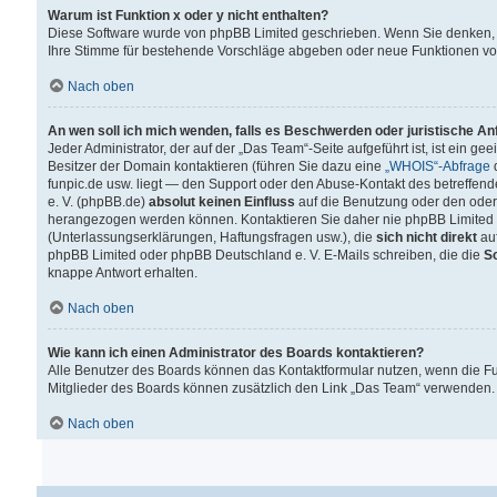
Warum ist Funktion x oder y nicht enthalten?
Diese Software wurde von phpBB Limited geschrieben. Wenn Sie denken, 
Ihre Stimme für bestehende Vorschläge abgeben oder neue Funktionen v
Nach oben
An wen soll ich mich wenden, falls es Beschwerden oder juristische A
Jeder Administrator, der auf der „Das Team“-Seite aufgeführt ist, ist ein g
Besitzer der Domain kontaktieren (führen Sie dazu eine
„WHOIS“-Abfrage
d
funpic.de usw. liegt — den Support oder den Abuse-Kontakt des betreffe
e. V. (phpBB.de)
absolut keinen Einfluss
auf die Benutzung oder den oder
herangezogen werden können. Kontaktieren Sie daher nie phpBB Limited 
(Unterlassungserklärungen, Haftungsfragen usw.), die
sich nicht direkt
auf
phpBB Limited oder phpBB Deutschland e. V. E-Mails schreiben, die die
So
knappe Antwort erhalten.
Nach oben
Wie kann ich einen Administrator des Boards kontaktieren?
Alle Benutzer des Boards können das Kontaktformular nutzen, wenn die Fun
Mitglieder des Boards können zusätzlich den Link „Das Team“ verwenden.
Nach oben