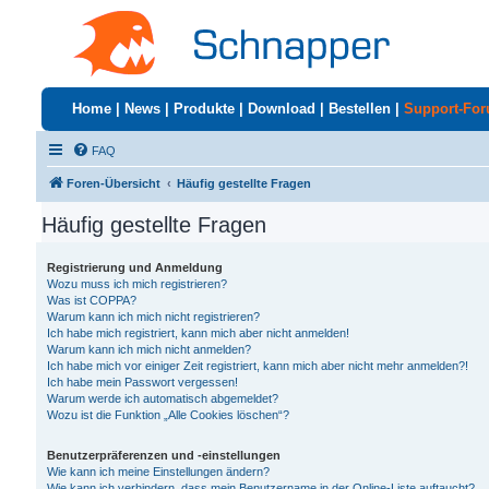
Home
|
News
|
Produkte
|
Download
|
Bestellen
|
Support-Fo
FAQ
Foren-Übersicht
Häufig gestellte Fragen
Häufig gestellte Fragen
Registrierung und Anmeldung
Wozu muss ich mich registrieren?
Was ist COPPA?
Warum kann ich mich nicht registrieren?
Ich habe mich registriert, kann mich aber nicht anmelden!
Warum kann ich mich nicht anmelden?
Ich habe mich vor einiger Zeit registriert, kann mich aber nicht mehr anmelden?!
Ich habe mein Passwort vergessen!
Warum werde ich automatisch abgemeldet?
Wozu ist die Funktion „Alle Cookies löschen“?
Benutzerpräferenzen und -einstellungen
Wie kann ich meine Einstellungen ändern?
Wie kann ich verhindern, dass mein Benutzername in der Online-Liste auftaucht?