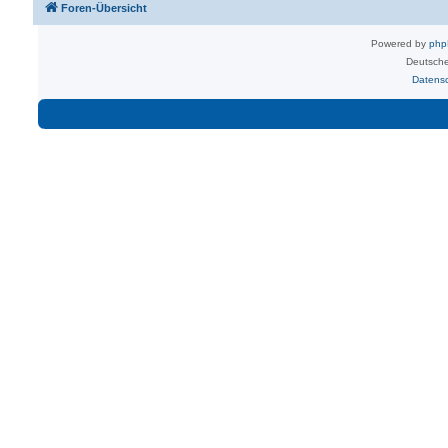
Foren-Übersicht
Powered by
ph
Deutsche
Datens