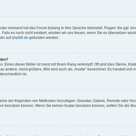
.
t oder niemand hat das Forum bislang in Ihre Sprache übersetzt. Fragen Sie ggf. ei
. Falls es noch nicht existiert, würden wir uns freuen, wenn Sie es übersetzen würd
der auf
phpBB.de
gefunden werden.
rden?
 Eines dieser Bilder ist meist mit Ihrem Rang verknüpft: Oft sind dies Sterne, Käs
s andere, meist größere, Bild wird auch als „Avatar“ bezeichnet. Es handelt sich hi
erschiedlich ist.
er eine der folgenden vier Methoden hinzufügen: Gravatar, Galerie, Remote oder Ho
re benutzen können. Wenn Sie keinen Avatar benutzen können, sollten Sie die Bo