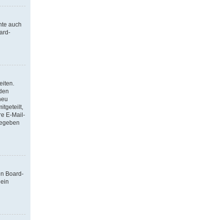
nte auch
ard-
eiten.
 den
neu
tgeteilt,
re E-Mail-
ngegeben
en Board-
 ein