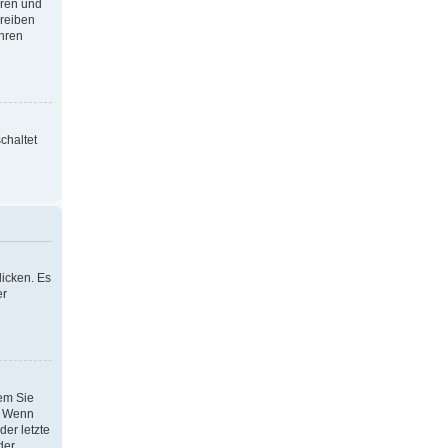
oren und
hreiben
Ihren
chaltet
icken. Es
er
dem Sie
h. Wenn
der letzte
der