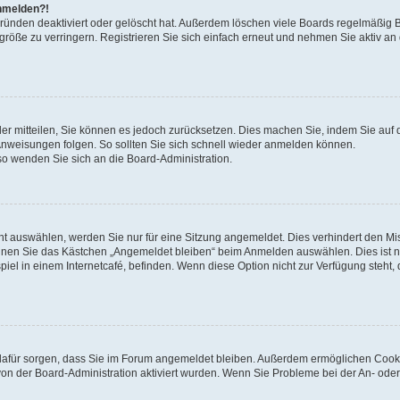
anmelden?!
Gründen deaktiviert oder gelöscht hat. Außerdem löschen viele Boards regelmäßig 
größe zu verringern. Registrieren Sie sich einfach erneut und nehmen Sie aktiv an
eder mitteilen, Sie können es jedoch zurücksetzen. Dies machen Sie, indem Sie auf 
nweisungen folgen. So sollten Sie sich schnell wieder anmelden können.
 so wenden Sie sich an die Board-Administration.
t auswählen, werden Sie nur für eine Sitzung angemeldet. Dies verhindert den M
nnen Sie das Kästchen „Angemeldet bleiben“ beim Anmelden auswählen. Dies ist n
iel in einem Internetcafé, befinden. Wenn diese Option nicht zur Verfügung steht,
ie dafür sorgen, dass Sie im Forum angemeldet bleiben. Außerdem ermöglichen Cook
von der Board-Administration aktiviert wurden. Wenn Sie Probleme bei der An- oder