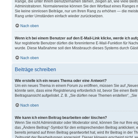
Ränge, die unter Ihrem Benutzernamen stehen, zeigen an, wie viele Beitr
Administratoren. Normalerweise können Sie den Wortlaut eines Ranges nich
Sie keine sinnlosen Beiträge, nur um Ihren Rang zu erhöhen — die meiste
Rang unter Umständen einfach wieder zurücksetzen.
Nach oben
Wenn ich bei einem Benutzer auf den E-Mail-Link klicke, werde ich au
Nur registrierte Benutzer dürfen die foreninterne E-Mail-Funktion für Nach
wurde. Diese Maßnahme soll den Missbrauch dieses Systems durch Gäst
Nach oben
Beiträge schreiben
Wie erstelle ich ein neues Thema oder eine Antwort?
Um ein neues Thema in einem Forum zu eröffnen, müssen Sie auf „Neues T
könnte sein, dass eine Registrierung erforderlich ist, bevor Sie einen B
Beitragsansicht aufgelistet. Z. B. „Sie dürfen neue Themen erstellen“, „Si
Nach oben
Wie kann ich einen Beitrag bearbeiten oder löschen?
Wenn Sie nicht Administrator oder Moderator sind, können Sie nur Ihre e
das „Ändere Beitrag“-Symbol für den entsprechenden Beitrag anklicken; ev
bereits jemand auf Ihren Beitrag geantwortet hat, wird Ihr Beitrag in der
Zeitpunkt der Bearbeitungen angezeigt. Dieser Hinweis erscheint nicht, 