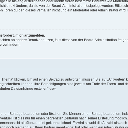
äge Sie bislang erstellt haben oder identifizieren bestimmte Benutzer wie Moderat
t direkt ändern, da sie von der Board-Administration festgelegt wurden. Bitte sc
n Foren dulden dieses Verhalten nicht und ein Moderator oder Administrator wird 
fgefordert, mich anzumelden.
richten an andere Benutzer nutzen, falls diese von der Board-Administration freiges
e verhindern.
hema“ klicken. Um auf einen Beitrag zu antworten, müssen Sie auf „Antworten“ kl
eitrag schreiben können. Ihre Berechtigungen sind jeweils am Ende der Foren- und d
e dürfen Dateianhänge erstellen“ usw.
igenen Beiträge bearbeiten oder löschen. Sie können einen Beitrag bearbeiten, in
entuell ist dies nur für einen begrenzten Zeitraum nach seiner Erstellung möglic
 Themenansicht als überarbeitet gekennzeichnet. Es wird sowohl die Anzahl als auch 
wenn noch niemand auf Ihren Beitrag geantwortet hat oder wenn ein Administrator o