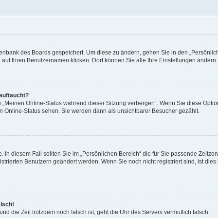
Datenbank des Boards gespeichert. Um diese zu ändern, gehen Sie in den „Persönli
e auf Ihren Benutzernamen klicken. Dort können Sie alle Ihre Einstellungen ändern.
 auftaucht?
on „Meinen Online-Status während dieser Sitzung verbergen“. Wenn Sie diese Optio
en Online-Status sehen. Sie werden dann als unsichtbarer Besucher gezählt.
e. In diesem Fall sollten Sie im „Persönlichen Bereich“ die für Sie passende Zeitzo
gistrierten Benutzern geändert werden. Wenn Sie noch nicht registriert sind, ist dies 
alsch!
und die Zeit trotzdem noch falsch ist, geht die Uhr des Servers vermutlich falsch.