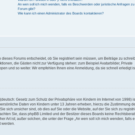
An wen soll ich mich wenden, falls es Beschwerden oder juristische Anfragen z
Forum gibt?
Wie kann ich einen Administrator des Boards kontaktieren?
 dieses Forums entscheidet, ob Sie registriert sein müssen, um Beiträge zu schrei
unktionen, die Gästen nicht zur Verfügung stehen: zum Beispiel Avatarbilder, Private
ppen und so weiter. Wir empfehlen Ihnen eine Anmeldung, da sie schnell erledigt is
deutsch: Gesetz zum Schutz der Privatsphäre von Kindern im Internet von 1998) is
persönliche Daten von Kindern unter 13 Jahren erheben, hierzu die Zustimmung de
sich unsicher sind, ob dies auf Sie oder die Website, auf der Sie sich zu registr
e beachten Sie, dass phpBB Limited und der Besitzer dieses Boards keine Rechtsbera
er Art ist; außer solchen, die unter der Frage „An wen soll ich mich wenden, falls e
t werden.