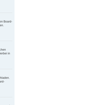
nen Board-
en.
tchen
erbei in
chladen.
ard-