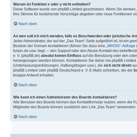
Warum ist Funktion x oder y nicht enthalten?
Diese Software wurde von phpBB Limited geschrieben. Wenn Sie denken, 
Ihre Stimme für bestehende Vorschläge abgeben oder neue Funktionen v
Nach oben
An wen soll ich mich wenden, falls es Beschwerden oder juristische A
Jeder Administrator, der auf der „Das Team“-Seite aufgeführt ist, ist ein g
Besitzer der Domain kontaktieren (führen Sie dazu eine
„WHOIS“-Abfrage
d
funpic.de usw. liegt — den Support oder den Abuse-Kontakt des betreffe
e. V. (phpBB.de)
absolut keinen Einfluss
auf die Benutzung oder den oder
herangezogen werden können. Kontaktieren Sie daher nie phpBB Limited 
(Unterlassungserklärungen, Haftungsfragen usw.), die
sich nicht direkt
auf
phpBB Limited oder phpBB Deutschland e. V. E-Mails schreiben, die die
So
knappe Antwort erhalten.
Nach oben
Wie kann ich einen Administrator des Boards kontaktieren?
Alle Benutzer des Boards können das Kontaktformular nutzen, wenn die Fun
Mitglieder des Boards können zusätzlich den Link „Das Team“ verwenden.
Nach oben