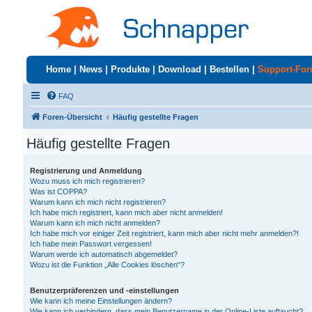
Home
|
News
|
Produkte
|
Download
|
Bestellen
|
Support-Fo
FAQ
Foren-Übersicht
Häufig gestellte Fragen
Häufig gestellte Fragen
Registrierung und Anmeldung
Wozu muss ich mich registrieren?
Was ist COPPA?
Warum kann ich mich nicht registrieren?
Ich habe mich registriert, kann mich aber nicht anmelden!
Warum kann ich mich nicht anmelden?
Ich habe mich vor einiger Zeit registriert, kann mich aber nicht mehr anmelden?!
Ich habe mein Passwort vergessen!
Warum werde ich automatisch abgemeldet?
Wozu ist die Funktion „Alle Cookies löschen“?
Benutzerpräferenzen und -einstellungen
Wie kann ich meine Einstellungen ändern?
Wie kann ich verhindern, dass mein Benutzername in der Online-Liste auftaucht?