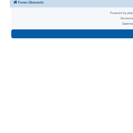
Foren-Übersicht
Powered by
ph
Deutsche
Datens